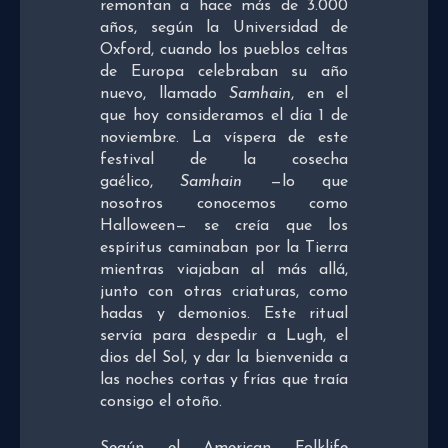
remontan a hace más de 3.000
años, según la Universidad de
Oxford, cuando los pueblos celtas
de Europa celebraban su año
nuevo, llamado
Samhain
, en el
que hoy consideramos el día 1 de
noviembre. La víspera de este
festival de la cosecha
gaélico,
Samhain
—lo que
nosotros conocemos como
Halloween— se creía que los
espíritus caminaban por la Tierra
mientras viajaban al más allá,
junto con otras criaturas, como
hadas y demonios. Este ritual
servía para despedir a Lugh, el
dios del Sol, y dar la bienvenida a
las noches cortas y frías que traía
consigo el otoño.
Según el American Folklife