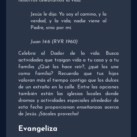
nosotros celebramos la vida.
Jesús le dijo: Yo soy el camino, y la
verdad, y la vida; nadie viene al
Padre, sino por mí.
Juan 14:6 (RVR 1960)
Celebra al Dador de la vida. Busca
actividades que traigan vida a tu casa y a tu
familia. ¿Qué los hace reír?, ¿qué los une
como familia? Recuerda que tus hijos
valoran más el tiempo contigo que los dulces
de un extraño en la calle. Entre las opciones
también están las iglesias locales donde
dramas y actividades especiales alrededor de
esta fecha proporcionan enseñanzas acerca
de Jesús. ¡Sácales provecho!
Evangeliza