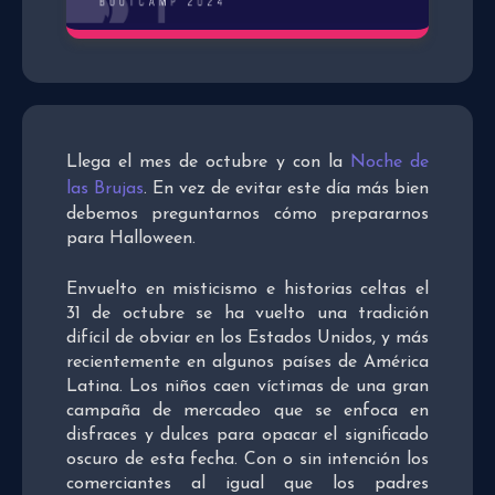
Llega el mes de octubre y con la
Noche de
las Brujas
. En vez de evitar este día más bien
debemos preguntarnos cómo prepararnos
para Halloween.
Envuelto en misticismo e historias celtas el
31 de octubre se ha vuelto una tradición
difícil de obviar en los Estados Unidos, y más
recientemente en algunos países de América
Latina. Los niños caen víctimas de una gran
campaña de mercadeo que se enfoca en
disfraces y dulces para opacar el significado
oscuro de esta fecha. Con o sin intención los
comerciantes al igual que los padres