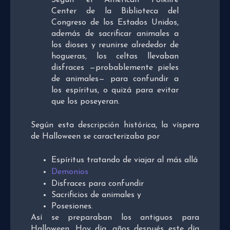
Center de la Biblioteca del
Congreso de los Estados Unidos,
además de sacrificar animales a
los dioses y reunirse alrededor de
hogueras, los celtas llevaban
disfraces —probablemente pieles
de animales— para confundir a
los espíritus, o quizá para evitar
que los poseyeran.
Según esta descripción histórica, la víspera
de Halloween se caracterizaba por
Espíritus tratando de viajar al más allá
Demonios
Disfraces para confundir
Sacrificios de animales y
Posesiones.
Así se preparaban los antiguos para
Halloween. Hoy día, años después este día