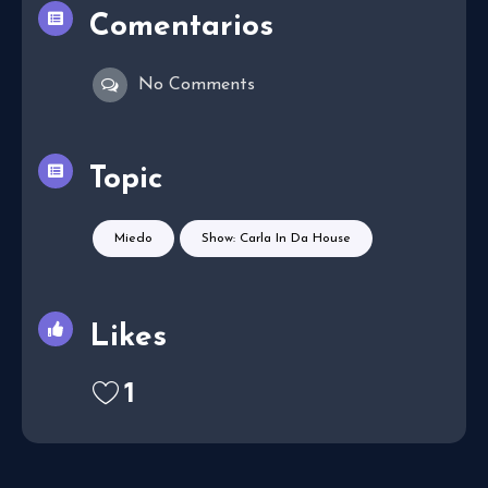
Comentarios
No Comments
Topic
Miedo
Show: Carla In Da House
Likes
1