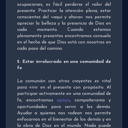
ocupaciones, es fácil perderse el valor del
presente. Practicar la atención plena, estar
conscientes del «aquí y ahora» nos permite
apreciar la belleza y la presencia de Dios en
cada momento. Cuando estamos
plenamente presentes encontramos consuelo
en el hecho de que Dios está con nosotros en
cada paso del camino.
5. Estar involucrado en una comunidad de
fe
La comunión con otros creyentes es vital
para vivir en el presente con propósito. Al
participar activamente en una comunidad de
fe, encontramos
apoyo
, compañerismo y
oportunidades para servir a los demás.
Ayudar a quienes nos rodean nos permite
enfocarnos en el bienestar de los demás y en
la obra de Dios en el mundo. Nada puede