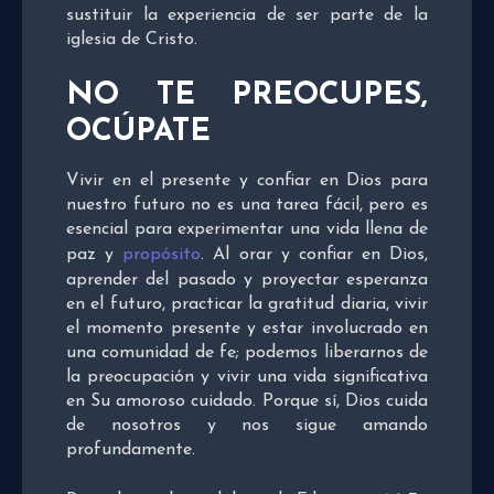
sustituir la experiencia de ser parte de la
iglesia de Cristo.
NO TE PREOCUPES,
OCÚPATE
Vivir en el presente y confiar en Dios para
nuestro futuro no es una tarea fácil, pero es
esencial para experimentar una vida llena de
paz y
propósito
. Al orar y confiar en Dios,
aprender del pasado y proyectar esperanza
en el futuro, practicar la gratitud diaria, vivir
el momento presente y estar involucrado en
una comunidad de fe; podemos liberarnos de
la preocupación y vivir una vida significativa
en Su amoroso cuidado. Porque sí, Dios cuida
de nosotros y nos sigue amando
profundamente.