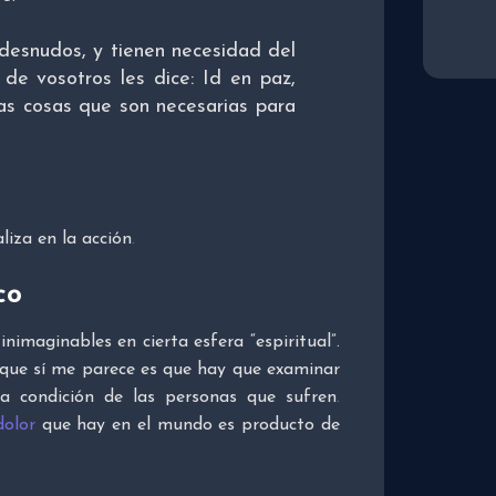
desnudos, y tienen necesidad del
de vosotros les dice: Id en paz,
las cosas que son necesarias para
liza en la acción
.
co
imaginables en cierta esfera “espiritual”.
o que sí me parece es que hay que examinar
a condición de las personas que sufren
.
dolor
que hay en el mundo es producto de