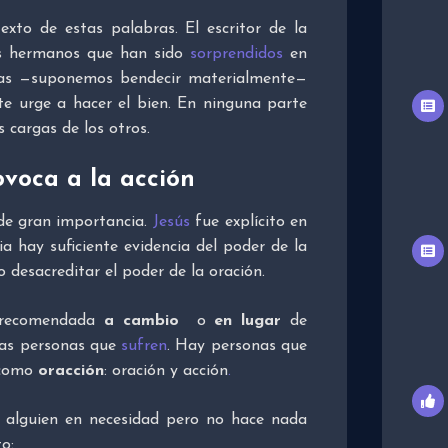
exto de estas palabras. El escritor de la
os hermanos que han sido
sorprendidos
en
nas —suponemos bendecir materialmente—
te urge a hacer el bien. En ninguna parte
 cargas de los otros.
ovoca a la acción
 de gran importancia.
Jesús
fue explícito en
ia hay suficiente evidencia del poder de la
 desacreditar el poder de la oración.
o recomendada
a cambio
o
en lugar
de
las personas que
sufren
. Hay personas que
 como
oracción
: oración y acción
.
r alguien en necesidad pero no hace nada
o: