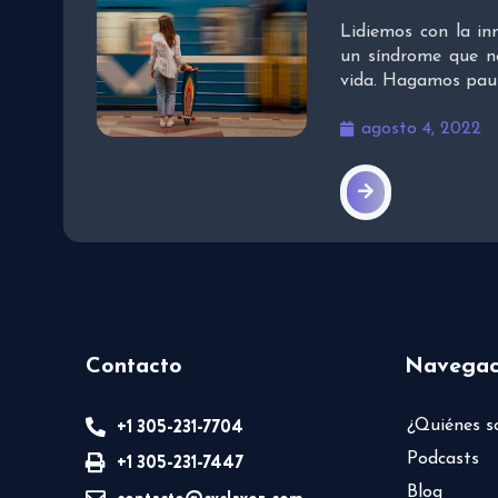
Lidiemos con la in
un síndrome que no
vida. Hagamos pau
agosto 4, 2022
Contacto
Navegac
+1 305-231-7704
¿Quiénes 
+1 305-231-7447
Podcasts
Blog
contacto@cvclavoz.com