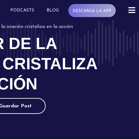
PODCASTS
BLOG
DESCARGA LA APP
la oración cristaliza en la acción
 DE LA
CRISTALIZA
CIÓN
Guardar Post