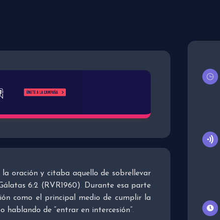
la oración y citaba aquello de sobrellevar
 Gálatas 6:2 (RVR1960)
.
Durante esa parte
ación como el principal medio de cumplir la
o hablando de “entrar en intercesión”
.