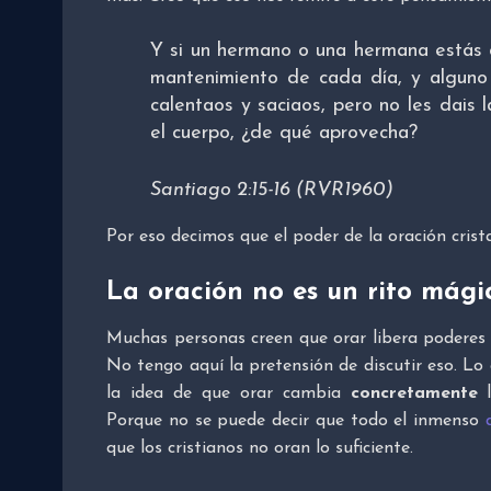
Y si un hermano o una hermana estás 
mantenimiento de cada día, y alguno 
calentaos y saciaos, pero no les dais 
el cuerpo, ¿de qué aprovecha?
Santiago 2:15-16 (RVR1960)
Por eso decimos que el poder de la oración crista
La oración no es un rito mági
Muchas personas creen que orar libera poderes in
No tengo aquí la pretensión de discutir eso. L
la idea de que orar cambia
concretamente
l
Porque no se puede decir que todo el inmenso
que los cristianos no oran lo suficiente.