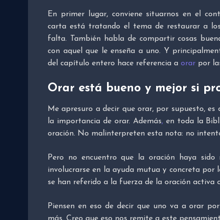
En primer lugar, conviene situarnos en el cont
carta está tratando el tema de restaurar a l
falta. También habla de compartir cosas bue
con aquel que le enseña a uno. Y principalmen
del capítulo entero hace referencia a
orar
por las
Orar está bueno y mejor si pr
Me apresuro a decir que orar, por supuesto, es
la importancia de orar. Además
,
en toda la Bibl
oración. No malinterpreten esta nota: no intento
Pero no encuentro que la oración haya sid
involucrarse en la ayuda mutua y concreta por 
se han referido a la fuerza de la oración activa
Piensen en eso de decir que uno va a orar po
más. Creo que eso nos remite a este pensamient