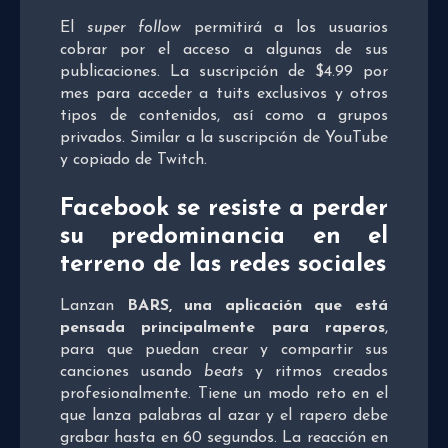
El
super follow
permitirá a los usuarios
cobrar por el acceso a algunas de sus
publicaciones. La suscripción de $4.99 por
mes para acceder a tuits exclusivos y otros
tipos de contenidos, así como a grupos
privados. Similar a la suscripción de YouTube
y copiado de Twitch.
Facebook se resiste a perder
su predominancia en el
terreno de las redes sociales
Lanzan
BARS, una aplicación que está
pensada principalmente para raperos
,
para que puedan crear y compartir sus
canciones usando
beats
y ritmos creados
profesionalmente. Tiene un modo reto en el
que lanza palabras al azar y el rapero debe
grabar hasta en 60 segundos. La reacción en