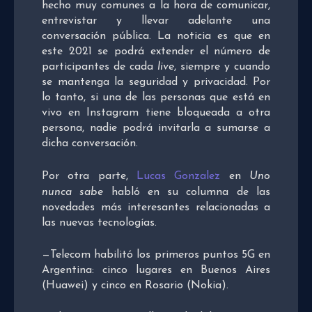
hecho muy comunes a la hora de comunicar,
entrevistar y llevar adelante una
conversación pública. La noticia es que en
este 2021 se podrá extender el número de
participantes de cada
live
, siempre y cuando
se mantenga la seguridad y privacidad. Por
lo tanto, si una de las personas que está en
vivo en Instagram tiene bloqueada a otra
persona, nadie podrá invitarla a sumarse a
dicha conversación.
Por otra parte,
Lucas Gonzalez
en
Uno
nunca sabe
habló en su columna de las
novedades más interesantes relacionadas a
las nuevas tecnologías.
—Telecom habilitó los primeros puntos 5G en
Argentina: cinco lugares en Buenos Aires
(Huawei) y cinco en Rosario (Nokia).