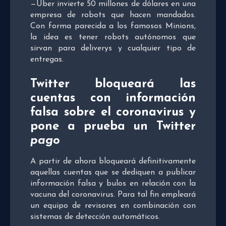
—Uber invierte 50 millones de dólares en una
empresa de robots que hacen mandados.
Con forma parecida a los famosos Minions,
la idea es tener robots autónomos que
sirvan para deliverys y cualquier tipo de
entregas.
Twitter bloqueará las
cuentas con información
falsa sobre el coronavirus y
pone a prueba un Twitter
pago
A partir de ahora bloqueará definitivamente
aquellas cuentas que se dediquen a publicar
información falsa y bulos en relación con la
vacuna del coronavirus. Para tal fin empleará
un equipo de revisores en combinación con
sistemas de detección automáticos.