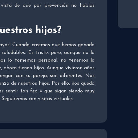
vista de que por prevención no habías
uestros hijos?
 vayas! Cuando creemos que hemos ganado
 saludables. Es triste, pero, aunque no lo
os lo tomemos personal, no tenemos la
, ahora tienen hijos. Aunque vivieron años
engan con su pareja, son diferentes. Nos
nza de nuestros hijos. Por ello, nos queda
er sentir tan feo y que sigan siendo muy
. Seguiremos con visitas virtuales.