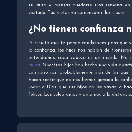
tu auto y piensas quedarte una semana en 
visitado. Tus nietos ya comenzaron las clases.
¿No tienen confianza n
¡Y resulta que te ponen condiciones para que
la confianza, los hijos nos hablan de fronteras
entendamos, cada cabeza es un mundo. No n
culpa
. Nuestros hijos han hecho una vida aparte
con nosotros, probablemente más de los que t
hacen sentir que no nos hemos ganado la confia
rogar a Dios que sus hijos no les vayan a hac
felices. Los celebramos y amamos a la distancia