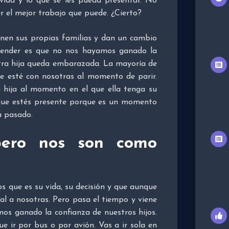
vida y lo que se les pueda presentar. No
r el mejor trabajo que puede. ¿Cierto?
enen sus propias familias y dan un cambio
ntender es que no nos hayamos ganado la
estra hija queda embarazada. La mayoría de
e esté con nosotras al momento de parir.
 hija al momento en el que ella tenga su
n que estés presente porque es un momento
a pasado.
 pero nos son como
s que es su vida, su decisión y que aunque
al a nosotras. Pero pasa el tiempo y viene
os ganado la confianza de nuestros hijos.
ue ir por bus o por avión. Vas a ir sola en