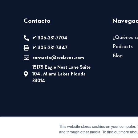
Contacto
Navegac
+1 305-231-7704
¿Quiénes 
+1 305-231-7447
Podcasts
Blog
contacto@cvclavoz.com
15175 Eagle Nest Lane Suite
104. Miami Lakes Florida
33014
This website stores cookies on your computer. 
and through other media. To find out more abou