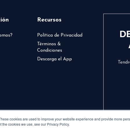
ión
Recursos
D
somos?
Política de Privacidad
Términos &
Condiciones
Descarga el App
Tendr
These cookies are used to improve your website experience and provide more perso
t the cookies we use, see our Privacy Policy.