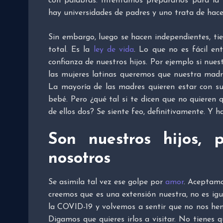
con palabras. Intentamos prepararlos para la 
hay universidades de padres y uno trata de hace
Sin embargo, luego se hacen independientes, ti
total. Es la
ley de vida
. Lo que no es fácil e
confianza de nuestros hijos. Por ejemplo si nu
las mujeres latinas queremos que nuestra madr
La mayoría de las madres quieren estar con su
bebé. Pero ¿qué tal si te dicen que no quiere
de ellos dos? Se siente feo, definitivamente. Y h
Son nuestros hijos,
nosotros
Se asimila tal vez ese golpe por
amor
. Aceptamo
creemos que es una extensión nuestra, no es igu
la COVID-19 y volvemos a sentir que no nos hem
Digamos que quieres irlos a visitar. No tienes q