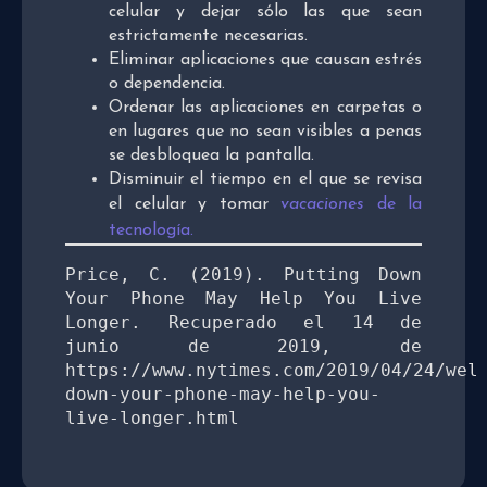
celular y dejar sólo las que sean
estrictamente necesarias.
Eliminar aplicaciones que causan estrés
o dependencia.
Ordenar las aplicaciones en carpetas o
en lugares que no sean visibles a penas
se desbloquea la pantalla.
Disminuir el tiempo en el que se revisa
el celular y tomar
vacaciones
de la
tecnología.
Price, C. (2019). Putting Down 
Your Phone May Help You Live 
Longer. Recuperado el 14 de 
junio de 2019, de 
https://www.nytimes.com/2019/04/24/wel
down-your-phone-may-help-you-
live-longer.html