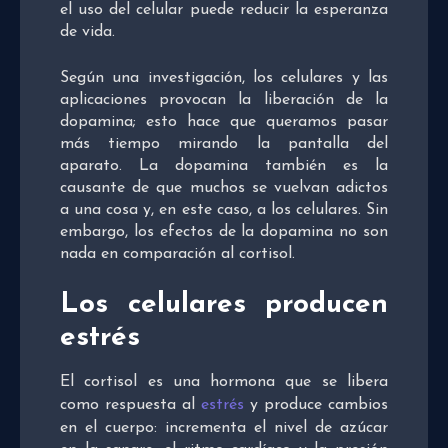
el uso del celular puede reducir la esperanza
de vida.
Según una investigación, los celulares y las
aplicaciones provocan la liberación de la
dopamina; esto hace que queramos pasar
más tiempo mirando la pantalla del
aparato. La dopamina también es la
causante de que muchos se vuelvan adictos
a una cosa y, en este caso, a los celulares. Sin
embargo, los efectos de la dopamina no son
nada en comparación al cortisol.
Los celulares producen
estrés
El cortisol es una hormona que se libera
como respuesta al
estrés
y produce cambios
en el cuerpo: incrementa el nivel de azúcar