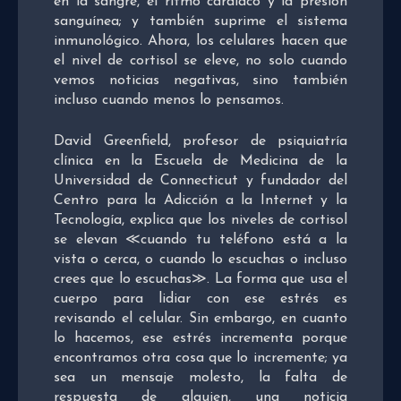
en la sangre, el ritmo cardíaco y la presión
sanguínea; y también suprime el sistema
inmunológico. Ahora, los celulares hacen que
el nivel de cortisol se eleve, no solo cuando
vemos noticias negativas, sino también
incluso cuando menos lo pensamos.
David Greenfield, profesor de psiquiatría
clínica en la Escuela de Medicina de la
Universidad de Connecticut y fundador del
Centro para la Adicción a la Internet y la
Tecnología, explica que los niveles de cortisol
se elevan ≪cuando tu teléfono está a la
vista o cerca, o cuando lo escuchas o incluso
crees que lo escuchas≫. La forma que usa el
cuerpo para lidiar con ese estrés es
revisando el celular. Sin embargo, en cuanto
lo hacemos, ese estrés incrementa porque
encontramos otra cosa que lo incremente; ya
sea un mensaje molesto, la falta de
respuesta de alguien, una noticia