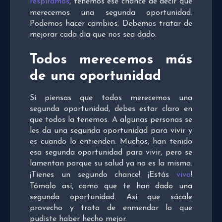
respiramos
, tenemos ese chance de decir que
merecemos una segunda oportunidad.
Podemos hacer cambios. Debemos tratar de
mejorar cada día que nos sea dado.
Todos merecemos más
de una oportunidad
Si piensas que todos merecemos una
segunda oportunidad, debes estar claro en
que todos la tenemos. A algunas personas se
les da una segunda oportunidad para vivir y
es cuando lo entienden. Muchos, han tenido
esa segunda oportunidad para vivir, pero se
lamentan porque su salud ya no es la misma.
¡Tienes un segundo chance! ¡Estás
vivo
!
Tómalo así, como que te han dado una
segunda oportunidad. Así que sácale
provecho y trata de enmendar lo que
pudiste haber hecho mejor.