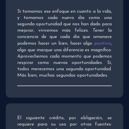
Si tomamos ese enfoque en cuanto a la vida,
y tomamos cada nuevo día como una
segunda oportunidad que nos han dado para
mejorar, viviremos más felices. Tener la
conciencia de que cada día que amanece
podemos hacer un bien, hacer algo
positivo
,
algo que marque una diferencia es magnífico.
Aprovechemos cada momento que podemos
respirar como nuevas oportunidades. Sí,
todos merecemos una segunda oportunidad.
Más bien, muchas segundas oportunidades.
El siguiente crédito, por obligación, se
requiere para su uso por otras fuentes: