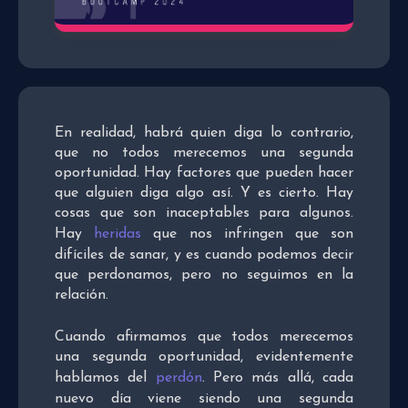
En realidad, habrá quien diga lo contrario,
que no todos merecemos una segunda
oportunidad. Hay factores que pueden hacer
que alguien diga algo así. Y es cierto. Hay
cosas que son inaceptables para algunos.
Hay
heridas
que nos infringen que son
difíciles de sanar, y es cuando podemos decir
que perdonamos, pero no seguimos en la
relación.
Cuando afirmamos que todos merecemos
una segunda oportunidad, evidentemente
hablamos del
perdón
. Pero más allá, cada
nuevo día viene siendo una segunda