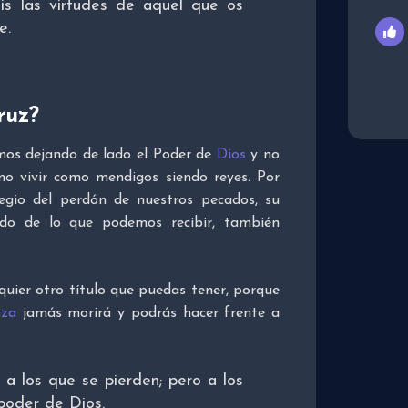
is las virtudes de aquel que os
e.
ruz?
mos dejando de lado el Poder de
Dios
y no
mo vivir como mendigos siendo reyes. Por
legio del perdón de nuestros pecados, su
odo de lo que podemos recibir, también
quier otro título que puedas tener, porque
nza
jamás morirá y podrás hacer frente a
 a los que se pierden; pero a los
 poder de Dios.