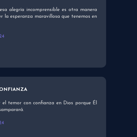
esa alegría incomprensible es otra manera
er la esperanza maravillosa que tenemos en
24
CONFIANZA
 el temor con confianza en Dios porque Él
esamparará.
24