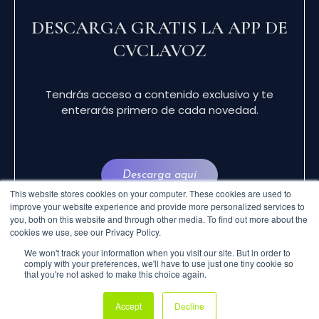
DESCARGA GRATIS LA APP DE
CVCLAVOZ
Tendrás acceso a contenido exclusivo y te
enterarás primero de cada novedad.
Descarga aquí
This website stores cookies on your computer. These cookies are used to
improve your website experience and provide more personalized services to
you, both on this website and through other media. To find out more about the
cookies we use, see our Privacy Policy.
We won't track your information when you visit our site. But in order to
comply with your preferences, we'll have to use just one tiny cookie so
that you're not asked to make this choice again.
© 2024 CVCLAVOZ . TODOS LOS DERECHOS
Accept
Decline
RESERVADOS.