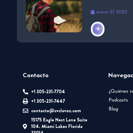
enero 21, 2025
Contacto
Navegac
+1 305-231-7704
¿Quiénes 
+1 305-231-7447
Podcasts
Blog
contacto@cvclavoz.com
15175 Eagle Nest Lane Suite
104. Miami Lakes Florida
33014