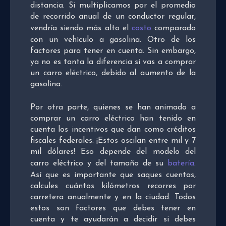
distancia. Si multiplicamos por el promedio
de recorrido anual de un conductor regular,
vendría siendo más alto el
costo
comparado
con un vehículo a gasolina. Otro de los
factores para tener en cuenta. Sin embargo,
ya no es tanta la diferencia si vas a comprar
un carro eléctrico, debido al aumento de la
gasolina.
Por otra parte, quienes se han animado a
comprar un carro eléctrico han tenido en
cuenta los incentivos que dan como créditos
fiscales federales. ¡Estos oscilan entre mil y 7
mil dólares! Eso depende del modelo del
carro eléctrico y del tamaño de su
batería
.
Así que es importante que saques cuentas,
calcules cuántos kilómetros recorres por
carretera anualmente y en la ciudad. Todos
estos son factores que debes tener en
cuenta y te ayudarán a decidir si debes