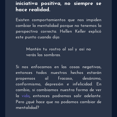
iniciativa positiva, no siempre se
hace realidad.
Existen comportamientos que nos impiden
cambiar la mentalidad porque no tenemos la
perspectiva correcta. Hellen Keller explicó
este punto cuando dijo:
Mantén tu rostro al sol y así no
verás las sombras.
Si nos enfocamos en las cosas negativas,
entonces todos nuestros hechos estarán
propensos al fracaso, desánimo,
conformismo, depresión e infelicidad. En
cambio, si cambiamos nuestra forma de ver
la
vida
, entonces podremos salir adelante.
Pero ¿qué hace que no podamos cambiar de
mentalidad?