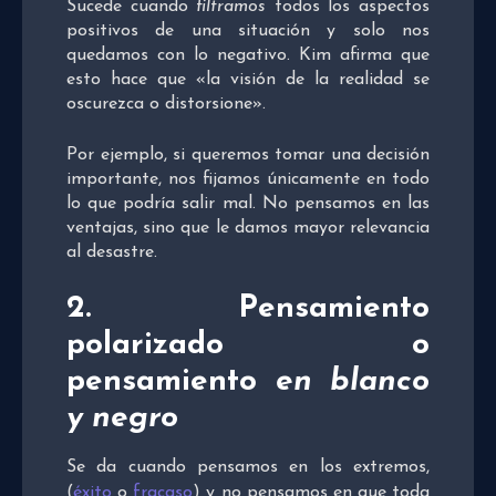
Sucede cuando
filtramos
todos los aspectos
positivos de una situación y solo nos
quedamos con lo negativo. Kim afirma que
esto hace que «la visión de la realidad se
oscurezca o distorsione».
Por ejemplo, si queremos tomar una decisión
importante, nos fijamos únicamente en todo
lo que podría salir mal. No pensamos en las
ventajas, sino que le damos mayor relevancia
al desastre.
2.
Pensamiento
polarizado o
pensamiento
en blanco
y negro
Se da cuando pensamos en los extremos,
(
éxito
o
fracaso
) y no pensamos en que toda