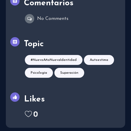
Comentarios
No Comments
Topic
#NuevoAñoNuevaIdentidad
Autoestima
Psicología
Superación
Likes
0