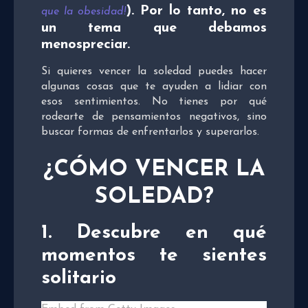
). Por lo tanto, no es
que la obesidad!
un tema que debamos
menospreciar.
Si quieres vencer la soledad puedes hacer
algunas cosas que te ayuden a lidiar con
esos sentimientos. No tienes por qué
rodearte de pensamientos negativos, sino
buscar formas de enfrentarlos y superarlos.
¿CÓMO VENCER LA
SOLEDAD?
1. Descubre
en qué
momentos te sientes
solitario