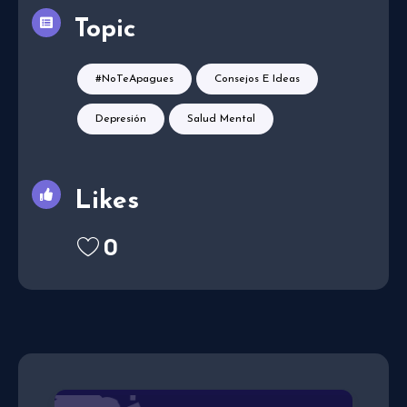
Topic
#NoTeApagues
Consejos E Ideas
Depresión
Salud Mental
Likes
0