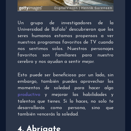
Un grupo de investigadores de la
1
Universidad de Búfalo
descubrieron que los
seres humanos estamos propensos a ver
nuestros programas favoritos de TV cuando
nos sentimos solos. Nuestros personajes
favoritos son familiares para nuestro
cerebro y nos ayudan a sentir mejor.
Esto puede ser beneficioso por un lado, sin
embargo, también puedes aprovechar los
momentos de soledad para hacer algo
productivo
y mejorar las habilidades y
talentos que tienes. Si lo haces, no solo te
desarrollarás como persona, sino que
también vencerás la soledad.
4.
Abrígate