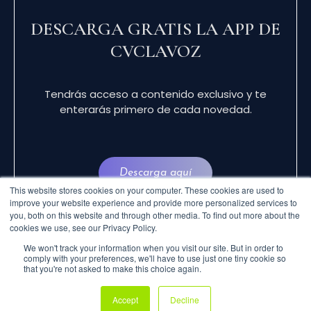
DESCARGA GRATIS LA APP DE
CVCLAVOZ
Tendrás acceso a contenido exclusivo y te
enterarás primero de cada novedad.
Descarga aquí
This website stores cookies on your computer. These cookies are used to
improve your website experience and provide more personalized services to
you, both on this website and through other media. To find out more about the
cookies we use, see our Privacy Policy.
We won't track your information when you visit our site. But in order to
comply with your preferences, we'll have to use just one tiny cookie so
that you're not asked to make this choice again.
© 2024 CVCLAVOZ . TODOS LOS DERECHOS
Accept
Decline
RESERVADOS.