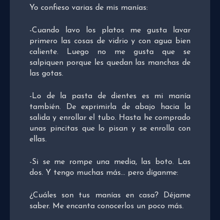
Yo confieso varias de mis manías:
-Cuando lavo los platos me gusta lavar
primero las cosas de vidrio y con agua bien
caliente. Luego no me gusta que se
salpiquen porque les quedan las manchas de
las gotas.
-Lo de la pasta de dientes es mi manía
también. De exprimirla de abajo hacia la
salida y enrollar el tubo. Hasta he comprado
unas pincitas que lo pisan y se enrolla con
ellas.
-Si se me rompe una media, las boto. Las
dos. Y tengo muchas más… pero díganme:
¿Cuáles son tus manías en casa? Déjame
saber. Me encanta conocerlos un poco más.