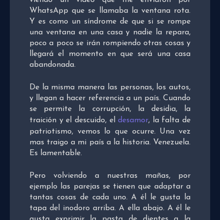
WhatsApp que se llamaba la ventana rota.
Y es como un síndrome de que si se rompe
una ventana en una casa y nadie la repara,
poco a poco se irán rompiendo otras cosas y
llegará el momento en que será una casa
abandonada.
De la misma manera las personas, los autos,
y llegan a hacer referencia a un país. Cuando
se permite la corrupción, la desidia, la
traición y el descuido, el
desamor
, la falta de
patriotismo, vemos lo que ocurre. Una vez
mas traigo a mi país a la historia. Venezuela.
Es lamentable.
Pero volviendo a nuestras mañas, por
ejemplo las parejas se tienen que adaptar a
tantas cosas de cada uno. A él le gusta la
tapa del inodoro arriba. A ella abajo. A él le
gusta exprimir la pasta de dientes a la