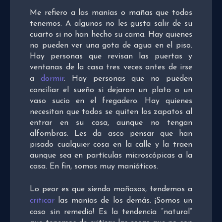
Me refiero a las manías o mañas que todos
tenemos. A algunos no les gusta salir de su
cuarto si no han hecho su cama. Hay quienes
no pueden ver una gota de agua en el piso.
Hay personas que revisan las puertas y
ventanas de la casa tres veces antes de irse
a
dormir
. Hay personas que no pueden
conciliar el sueño si dejaron un plato o un
vaso sucio en el fregadero. Hay quienes
necesitan que todos se quiten los zapatos al
entrar en su casa, aunque no tengan
alfombras. Les da asco pensar que han
pisado cualquier cosa en la calle y la traen
aunque sea en partículas microscópicas a la
casa. En fin, somos muy maniáticos.
Lo peor es que siendo mañosos, tendemos a
criticar
las manías de los demás. ¡Somos un
caso sin remedio! Es la tendencia “natural”