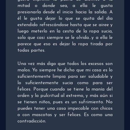
mitad o donde sea, a ella le gusta
presionarla desde el inicio hacia la salida. A
él le gusta dejar lo que se quita del día
extendido refrescándose hasta que se airee y
luego meterlo en la cesta de la ropa sucia,
solo que casi siempre se le olvida…y a ella le
parece que eso es dejar la ropa tirada por
todas partes.
Una vez más digo que todos los excesos son
malos. Yo siempre he dicho que mi casa es lo
suficientemente limpia para ser saludable y
lo suficientemente sucia como para ser
felices. Porque cuando se tiene la manía del
orden y la pulcritud al extremo, y más aún si
se tienen niños, pues es un sufrimiento. No
puedes tener una casa impecable con chicos
o con mascotas y ser felices. Es como una
contradicción.