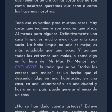
que tenemos de criticar las cosas que no son
como nosotros queremos que sean o como
las hacemos nosotros.
Todo eso es verdad para muchos casos. Hay
cosas que realmente son mejores que otras.
Al menos para algunos. Definitivamente una
casa limpia es mucho mejor que una casa
sucia. Un baño limpio no solo es mejor, es
más saludable que uno sucio. Y aunque
todos los extremos son malos, o como digo
en la hora de “Ni Más Ni Menos” por
CVCLAVOZ
, la radio que se ve: “todos los
excesos son malos”, es un hecho que el
descuidar algo en una habitación, en una
casa, en una urbanización, en una ciudad y
hasta en un país, puede generar el inicio de
un caos.
¿No se han dado cuenta ustedes? Estuve
viendo un video que me enviaron por