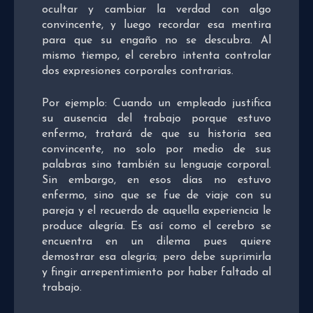
ocultar y cambiar la verdad con algo
convincente, y luego recordar esa mentira
para que su engaño no se descubra. Al
mismo tiempo, el cerebro intenta controlar
dos expresiones corporales contrarias.
Por ejemplo: Cuando un empleado justifica
su ausencia del trabajo porque estuvo
enfermo, tratará de que su historia sea
convincente, no solo por medio de sus
palabras sino también su lenguaje corporal.
Sin embargo, en esos días no estuvo
enfermo, sino que se fue de viaje con su
pareja y el recuerdo de aquella experiencia le
produce alegría. Es así como el cerebro se
encuentra en un dilema pues quiere
demostrar esa alegría; pero debe suprimirla
y fingir arrepentimiento por haber faltado al
trabajo.