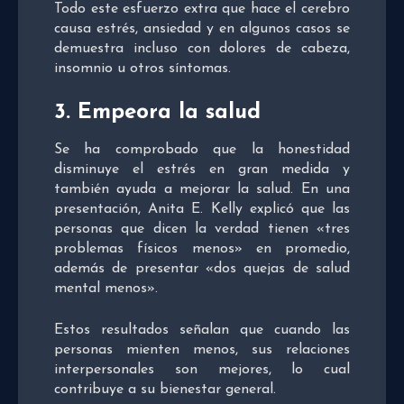
Todo este esfuerzo extra que hace el cerebro
causa estrés, ansiedad y en algunos casos se
demuestra incluso con dolores de cabeza,
insomnio u otros síntomas.
3. Empeora la salud
Se ha comprobado que la honestidad
disminuye el estrés en gran medida y
también ayuda a mejorar la salud. En una
presentación, Anita E. Kelly explicó que las
personas que dicen la verdad tienen «tres
problemas físicos menos» en promedio,
además de presentar «dos quejas de salud
mental menos».
Estos resultados señalan que cuando las
personas mienten menos, sus relaciones
interpersonales son mejores, lo cual
contribuye a su bienestar general.