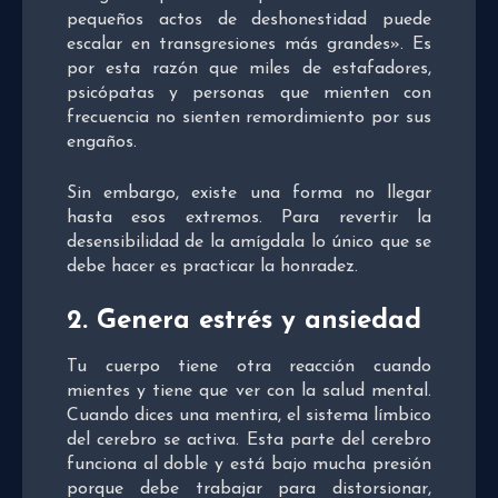
pequeños actos de deshonestidad puede
escalar en transgresiones más grandes». Es
por esta razón que miles de estafadores,
psicópatas y personas que mienten con
frecuencia no sienten remordimiento por sus
engaños.
Sin embargo, existe una forma no llegar
hasta esos extremos. Para revertir la
desensibilidad de la amígdala lo único que se
debe hacer es practicar la honradez.
2. Genera estrés y ansiedad
Tu cuerpo tiene otra reacción cuando
mientes y tiene que ver con la salud mental.
Cuando dices una mentira, el sistema límbico
del cerebro se activa. Esta parte del cerebro
funciona al doble y está bajo mucha presión
porque debe trabajar para distorsionar,