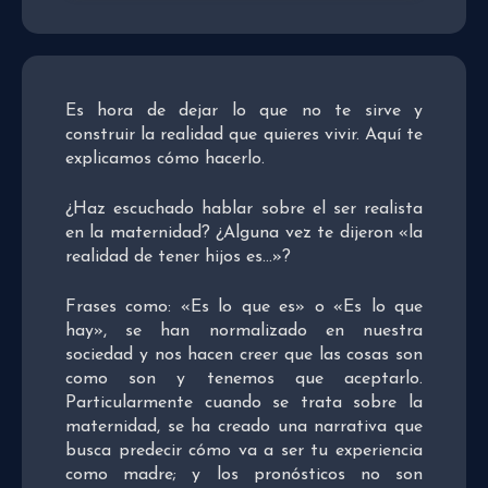
Es hora de dejar lo que no te sirve y
construir la realidad que quieres vivir. Aquí te
explicamos cómo hacerlo.
¿Haz escuchado hablar sobre el ser realista
en la maternidad? ¿Alguna vez te dijeron «la
realidad de tener hijos es…»?
Frases como: «Es lo que es» o «Es lo que
hay», se han normalizado en nuestra
sociedad y nos hacen creer que las cosas son
como son y tenemos que aceptarlo.
Particularmente cuando se trata sobre la
maternidad, se ha creado una narrativa que
busca predecir cómo va a ser tu experiencia
como madre; y los pronósticos no son