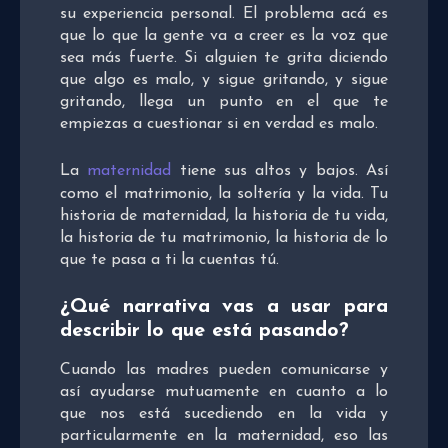
su experiencia personal. El problema acá es
que lo que la gente va a creer es la voz que
sea más fuerte. Si alguien te grita diciendo
que algo es malo, y sigue gritando, y sigue
gritando, llega un punto en el que te
empiezas a cuestionar si en verdad es malo.
La
maternidad
tiene sus altos y bajos. Así
como el matrimonio, la soltería y la vida. Tu
historia de maternidad, la historia de tu vida,
la historia de tu matrimonio, la historia de lo
que te pasa a ti la cuentas tú.
¿Qué narrativa vas a usar para
describir lo que está pasando?
Cuando las madres pueden comunicarse y
así ayudarse mutuamente en cuanto a lo
que nos está sucediendo en la vida y
particularmente en la maternidad, eso las