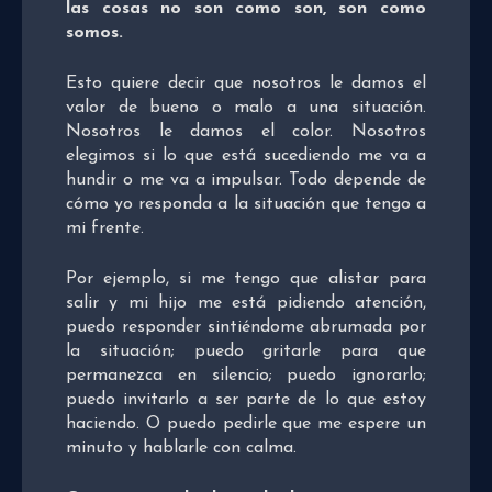
las cosas no son como son, son como
somos.
Esto quiere decir que nosotros le damos el
valor de bueno o malo a una situación.
Nosotros le damos el color. Nosotros
elegimos si lo que está sucediendo me va a
hundir o me va a impulsar. Todo depende de
cómo yo responda a la situación que tengo a
mi frente.
Por ejemplo, si me tengo que alistar para
salir y mi hijo me está pidiendo atención,
puedo responder sintiéndome abrumada por
la situación; puedo gritarle para que
permanezca en silencio; puedo ignorarlo;
puedo invitarlo a ser parte de lo que estoy
haciendo. O puedo pedirle que me espere un
minuto y hablarle con calma.