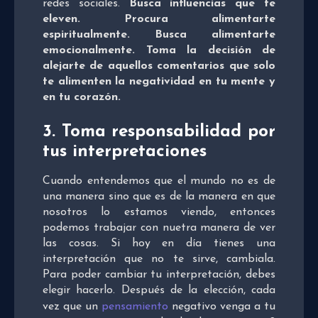
redes sociales.
Busca influencias que te
eleven. Procura alimentarte
espiritualmente. Busca alimentarte
emocionalmente. Toma la decisión de
alejarte de aquellos comentarios que solo
te alimenten la negatividad en tu mente y
en tu corazón.
3. Toma responsabilidad por
tus interpretaciones
Cuando entendemos que el mundo no es de
una manera sino que es de la manera en que
nosotros lo estamos viendo, entonces
podemos trabajar con nuetra manera de ver
las cosas. Si hoy en día tienes una
interpretación que no te sirve, cambiala.
Para poder cambiar tu interpretación, debes
elegir hacerlo. Después de la elección, cada
vez que un
pensamiento
negativo venga a tu