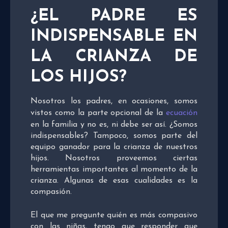
¿EL PADRE ES
INDISPENSABLE EN
LA CRIANZA DE
LOS HIJOS?
Nosotros los padres, en ocasiones, somos
vistos como la parte opcional de la
ecuación
en la familia y no es, ni debe ser así. ¿Somos
indispensables? Tampoco, somos parte del
equipo ganador para la crianza de nuestros
hijos. Nosotros proveemos ciertas
herramientas importantes al momento de la
crianza. Algunas de esas cualidades es la
compasión.
El que me pregunte quién es más compasivo
con las niñas, tengo que responder que