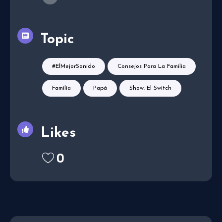
Topic
#ElMejorSonido
Consejos Para La Familia
Familia
Papá
Show: El Switch
Likes
0