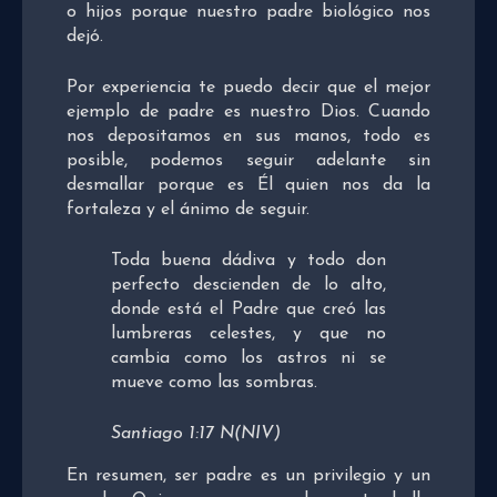
o hijos porque nuestro padre biológico nos
dejó.
Por experiencia te puedo decir que el mejor
ejemplo de padre es nuestro Dios. Cuando
nos depositamos en sus manos, todo es
posible, podemos seguir adelante sin
desmallar porque es Él quien nos da la
fortaleza y el ánimo de seguir.
Toda buena dádiva y todo don
perfecto descienden de lo alto,
donde está el Padre que creó las
lumbreras celestes, y que no
cambia como los astros ni se
mueve como las sombras.
Santiago 1:17 N(NIV)
En resumen, ser padre es un privilegio y un