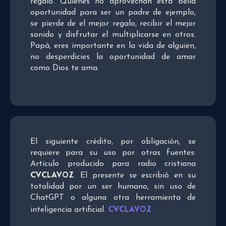
regalo. Quienes no aprovechan esta bella
oportunidad para ser un padre de ejemplo,
se pierde de el mejor regalo, recibir el mejor
sonido y disfrutar el multiplicarse en otros.
Papá, eres importante en la vida de alguien,
no desperdicies la oportunidad de amar
como Dios te ama.
El siguiente crédito, por obligación, se
requiere para su uso por otras fuentes:
Artículo producido para radio cristiana
CVCLAVOZ
. El presente se escribió en su
totalidad por un ser humano, sin uso de
ChatGPT o alguna otra herramienta de
CVCLAVOZ
inteligencia artificial.