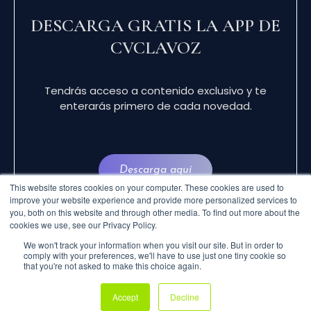
DESCARGA GRATIS LA APP DE
CVCLAVOZ
Tendrás acceso a contenido exclusivo y te
enterarás primero de cada novedad.
Descarga aquí
This website stores cookies on your computer. These cookies are used to
improve your website experience and provide more personalized services to
you, both on this website and through other media. To find out more about the
cookies we use, see our Privacy Policy.
We won't track your information when you visit our site. But in order to
comply with your preferences, we'll have to use just one tiny cookie so
that you're not asked to make this choice again.
© 2024 CVCLAVOZ . TODOS LOS DERECHOS
Accept
Decline
RESERVADOS.