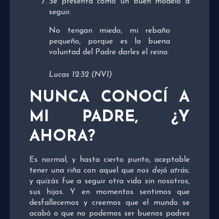
Se presenta como un buen modelo a
seguir.
No tengan miedo, mi rebaño
pequeño, porque es la buena
voluntad del Padre darles el reino.
Lucas 12:32 (NVI)
NUNCA CONOCÍ A
MI PADRE, ¿Y
AHORA?
Es normal, y hasta cierto punto, aceptable
tener una riña con aquel que
nos dejó atrás
;
y quizás fue a seguir otra vida sin nosotros,
sus hijos. Y en momentos sentimos que
desfallecemos y creemos que el mundo se
acabó o que no podemos ser buenos padres