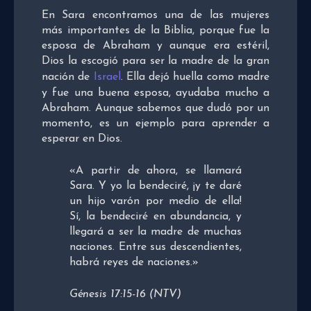
En Sara encontramos una de las mujeres
más importantes de la Biblia, porque fue la
esposa de Abraham y aunque era estéril,
Dios la escogió para ser la madre de la gran
nación de
Israel
. Ella dejó huella como madre
y fue una buena esposa, ayudaba mucho a
Abraham. Aunque sabemos que dudó por un
momento, es un ejemplo para aprender a
esperar en Dios.
«A partir de ahora, se llamará
Sara. Y yo la bendeciré, ¡y te daré
un hijo varón por medio de ella!
Sí, la bendeciré en abundancia, y
llegará a ser la madre de muchas
naciones. Entre sus descendientes,
habrá reyes de naciones.»
Génesis 17:15-16 (NTV)