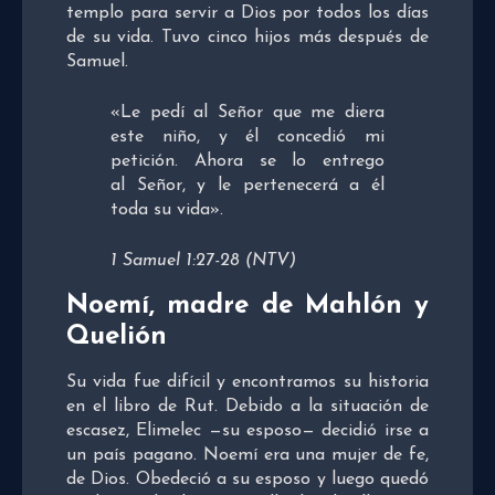
templo para servir a Dios por todos los días
de su vida. Tuvo cinco hijos más después de
Samuel.
«Le pedí al Señor que me diera
este niño, y él concedió mi
petición. Ahora se lo entrego
al Señor, y le pertenecerá a él
toda su vida».
1 Samuel 1:27-28 (NTV)
Noemí, madre de Mahlón y
Quelión
Su vida fue difícil y encontramos su historia
en el libro de Rut. Debido a la situación de
escasez, Elimelec —su esposo— decidió irse a
un país pagano. Noemí era una mujer de fe,
de Dios. Obedeció a su esposo y luego quedó