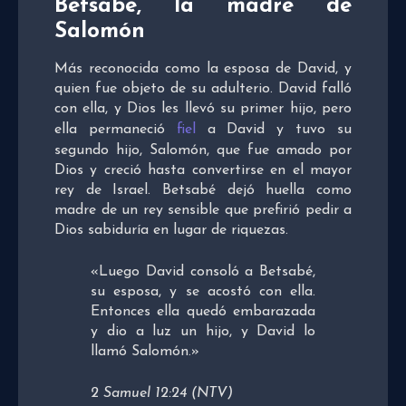
Betsabé, la madre de
Salomón
Más reconocida como la esposa de David, y
quien fue objeto de su adulterio. David falló
con ella, y Dios les llevó su primer hijo, pero
ella permaneció
fiel
a David y tuvo su
segundo hijo, Salomón, que fue amado por
Dios y creció hasta convertirse en el mayor
rey de Israel. Betsabé dejó huella como
madre de un rey sensible que prefirió pedir a
Dios sabiduría en lugar de riquezas.
«Luego David consoló a Betsabé,
su esposa, y se acostó con ella.
Entonces ella quedó embarazada
y dio a luz un hijo, y David lo
llamó Salomón.»
2 Samuel 12:24 (NTV)