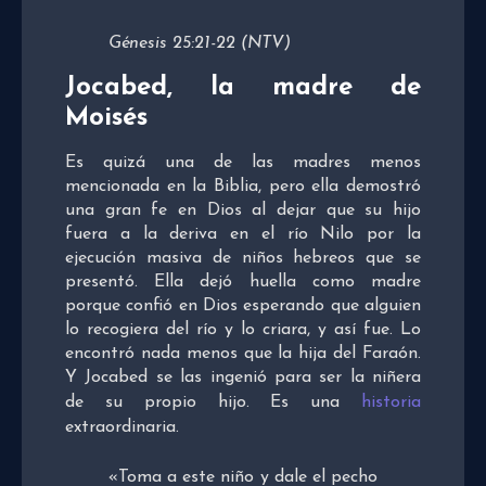
Génesis 25:21-22 (NTV)
Jocabed, la madre de
Moisés
Es quizá una de las madres menos
mencionada en la Biblia, pero ella demostró
una gran fe en Dios al dejar que su hijo
fuera a la deriva en el río Nilo por la
ejecución masiva de niños hebreos que se
presentó. Ella dejó huella como madre
porque confió en Dios esperando que alguien
lo recogiera del río y lo criara, y así fue. Lo
encontró nada menos que la hija del Faraón.
Y Jocabed se las ingenió para ser la niñera
de su propio hijo. Es una
historia
extraordinaria.
«Toma a este niño y dale el pecho