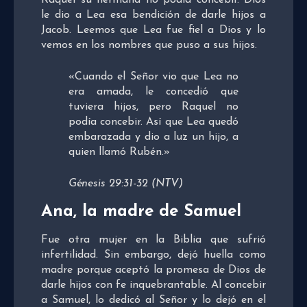
le dio a Lea esa bendición de darle hijos a
Jacob. Leemos que Lea fue fiel a Dios y lo
vemos en los nombres que puso a sus hijos.
«Cuando el Señor vio que Lea no
era amada, le concedió que
tuviera hijos, pero Raquel no
podía concebir. Así que Lea quedó
embarazada y dio a luz un hijo, a
quien llamó Rubén.»
Génesis 29:31-32 (NTV)
Ana, la madre de Samuel
Fue otra mujer en la Biblia que sufrió
infertilidad. Sin embargo, dejó huella como
madre porque aceptó la promesa de Dios de
darle hijos con fe inquebrantable. Al concebir
a Samuel, lo dedicó al Señor y lo dejó en el