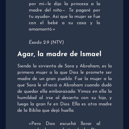
por mí—le dijo la princesa a la
madre del niño—. Te pagaré por
tu ayuda». Así que la mujer se fue
con el bebé a su casa y lo
amamantó.»
Éxodo 2:9 (NTV)
Agar, la madre de Ismael
Siendo la sirvienta de Sara y Abraham, es la
primera mujer a la que Dios le promete ser
madre de un gran pueblo. Fue la mujer a la
que Sara le ofreció a Abraham cuando dudó
de quedar ella embarazada. Vimos en ella la
humildad al irse al desierto con su hijo, y
luego la gran fe en Dios. Ella es otra madre
de la Biblia que dejó huella.
«Pero Dios escuchó llorar al