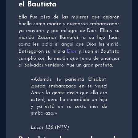
el Bautista
Ella fue otra de las mujeres que dejaron
huella como madre y quedaron embarazadas
ya mayores y por milagro de Dios. Ella y su
marido Zacarías llamaron a su hijo Juan,
como les pidió el ángel que Dios les envió.
Entregaron su hijo a
Dios
y Juan el Bautista
cumplió con la misión que tenía de anunciar
al Salvador venidero. Fue un gran profeta.
«Además, tu parienta Elisabet,
¡quedó embarazada en su vejez!
Antes la gente decía que ella era
estéril, pero ha concebido un hijo
y ya está en su sexto mes de
embarazo.»
Lucas 1:36 (NTV)