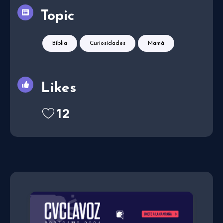
Topic
Biblia
Curiosidades
Mamá
Likes
12