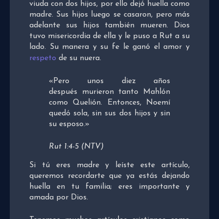
viuda con dos hijos, por ello dejó huella como
madre. Sus hijos luego se casaron, pero más
adelante sus hijos también mueren. Dios
tuvo misericordia de ella y le puso a Rut a su
lado. Su manera y su fe le ganó el amor y
respeto
de su nuera.
«Pero unos diez años
después murieron tanto Mahlón
como Quelión. Entonces, Noemí
quedó sola, sin sus dos hijos y sin
su esposo.»
Rut 1:4-5 (NTV)
Si tú eres madre y leíste este artículo,
queremos recordarte que ya estás dejando
huella en tu familia; eres importante y
amada por Dios.