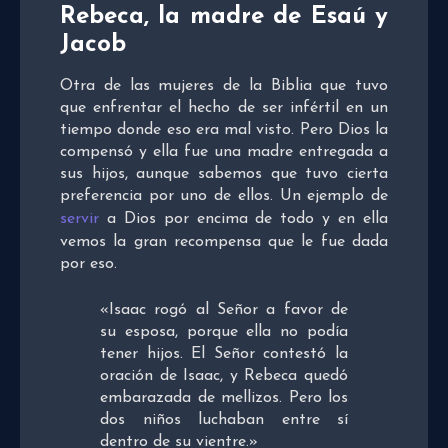
Rebeca, la madre de Esaú y
Jacob
Otra de las mujeres de la Biblia que tuvo
que enfrentar el hecho de ser infértil en un
tiempo donde eso era mal visto. Pero Dios la
compensó y ella fue una madre entregada a
sus hijos, aunque sabemos que tuvo cierta
preferencia por uno de ellos. Un ejemplo de
servir
a Dios por encima de todo y en ella
vemos la gran recompensa que le fue dada
por eso.
«Isaac rogó al Señor a favor de
su esposa, porque ella no podía
tener hijos. El Señor contestó la
oración de Isaac, y Rebeca quedó
embarazada de mellizos. Pero los
dos niños luchaban entre sí
dentro de su vientre.»