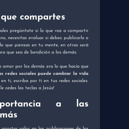
o que compartes
ales pregúntate si lo que vas a compartir
s
no
, necesitas evaluar si debes publicarlo o
lo que piensas en tu mente, en otras será
ara que sea de bendición a los demás.
de amor por los demás era lo que hacía que
s redes sociales puede cambiar la vida
n ti, escriba por ti en tus redes sociales.
e cedes las teclas a Jesús!
ortancia a las
emás
aportar valor en las publicaciones de los