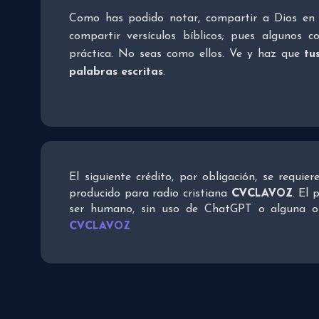
Como has podido notar, compartir a Dios en 
compartir versículos bíblicos; pues algunos 
práctica. No seas como ellos. Ve y haz que
tu
palabras escritas
.
El siguiente crédito, por obligación, se requie
CVCLAVOZ
producido para radio cristiana
. El 
ser humano, sin uso de ChatGPT o alguna otra
CVCLAVOZ