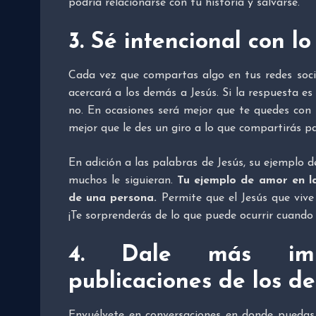
podría relacionarse con tu historia y salvarse.
3. Sé intencional con l
Cada vez que compartas algo en tus redes soci
acercará a los demás a Jesús. Si la respuesta e
no. En ocasiones será mejor que te quedes con 
mejor que le des un giro a lo que compartirás p
En adición a las palabras de Jesús, su ejemplo 
muchos le siguieran.
Tu ejemplo de amor en la
de una persona.
Permite que el Jesús que vive e
¡Te sorprenderás de lo que puede ocurrir cuando l
4. Dale más imp
publicaciones de los d
Envuélvete en conversaciones en donde puedas 