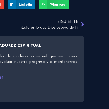
l
LinkedIn
WhatsApp
SIGUIENTE
¡Esto es lo que Dios espera de ti!
ADUREZ ESPIRITUAL
ales de madurez espiritual que son claves
evaluar nuestro progreso y a mantenernos
24