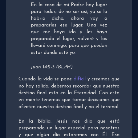
En la casa de mi Padre hay lugar
para todos; de no ser así, ya se lo
habría dicho; ahora voy a
prepararles ese lugar. Una vez
que me haya ido y les haya
preparado el lugar, volveré y los
llevaré conmigo, para que puedan
estar donde esté yo
.
Juan 14:2-3 (BLPH)
Cuando la vida se pone
difícil
y creemos que
no hay salida, debemos recordar que nuestro
destino final está en la Eternidad. Con esto
en mente tenemos que tomar decisiones que
afecten nuestro destino final y no el terrenal
.
En la Biblia, Jesús nos dijo que está
preparando un lugar especial para nosotros
y que algún día estaremos con Él. Esa