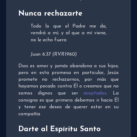
Nunca rechazarte
Todo lo que el Padre me da,
vendrá a mí; y al que a mí viene,
no le echo fuera
.
Juan 6:37 (RVR1960)
Dios es amor y jamás abandona a sus hijos;
pero en esta promesa en particular, Jesús
promete no rechazarnos, por más que
hayamos pecado contra Él o creamos que no
somos dignos que ser
aceptados
. La
consigna es que primero debemos ir hacia Él
y tener ese deseo de querer estar en su
compañía
.
Darte al Espíritu Santo