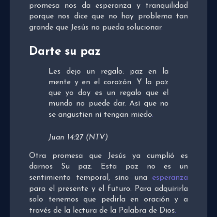
promesa nos da esperanza y tranquilidad
porque nos dice que no hay problema tan
grande que Jesús no pueda solucionar
.
Darte su paz
Les dejo un regalo: paz en la
mente y en el corazón. Y la paz
que yo doy es un regalo que el
mundo no puede dar. Así que no
se angustien ni tengan miedo
.
Juan 14:27 (NTV)
Otra promesa que Jesús ya cumplió es
darnos Su paz. Esta paz no es un
sentimiento temporal, sino una
esperanza
para el presente y el futuro. Para adquirirla
solo tenemos que pedirla en oración y a
través de la lectura de la Palabra de Dios
.