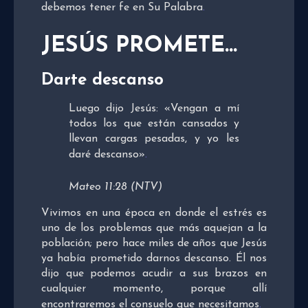
debemos tener fe en Su Palabra
.
JESÚS PROMETE…
Darte descanso
Luego dijo Jesús: «Vengan a mí
todos los que están cansados y
llevan cargas pesadas, y yo les
daré descanso»
.
Mateo 11:28 (NTV)
Vivimos en una época en donde el estrés es
uno de los problemas que más aquejan a la
población; pero hace miles de años que Jesús
ya había prometido darnos descanso. Él nos
dijo que podemos acudir a sus brazos en
cualquier momento, porque allí
encontraremos el consuelo que necesitamos
.