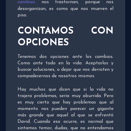
cambios
nos trastornan, porque nos
desorganizan, es como que nos mueven el
piso.
CONTAMOS CON
OPCIONES
Tenemos dos opciones ante los cambios.
Como ante todo en la vida. Aceptarlos y
buscar soluciones, o dejar que nos derroten y
compadecernos de nosotros mismos.
Hay muchos que dicen que si la vida no
trajera problemas, sería muy aburrida. Pero
es muy cierto que hay problemas que al
momento nos pueden parecer un gigante
más grande que aquel al que se enfrentó
David. Cuando eso ocurre, es normal que
sintamos temor, dudas, que no entendamos