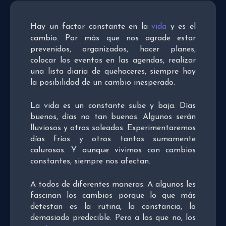
Hay un factor constante en la
vida
y es el
cambio. Por más que nos agrade estar
prevenidos, organizados, hacer planes,
colocar los eventos en las agendas, realizar
una lista diaria de quehaceres, siempre hay
la posibilidad de un cambio inesperado.
La vida es un constante sube y baja. Días
buenos, días no tan buenos. Algunos serán
lluviosos y otros soleados. Experimentaremos
días fríos y otros tantos sumamente
calurosos. Y aunque vivimos con cambios
constantes, siempre nos afectan.
A todos de diferentes maneras. A algunos les
fascinan los cambios porque lo que más
detestan es la rutina, la constancia, lo
demasiado predecible. Pero a los que no, los