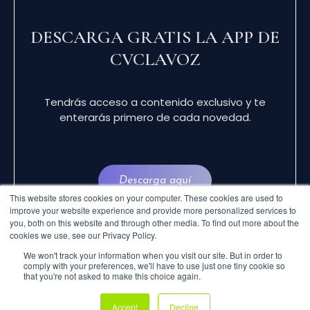
DESCARGA GRATIS LA APP DE
CVCLAVOZ
Tendrás acceso a contenido exclusivo y te
enterarás primero de cada novedad.
Descarga aquí
This website stores cookies on your computer. These cookies are used to
improve your website experience and provide more personalized services to
you, both on this website and through other media. To find out more about the
cookies we use, see our Privacy Policy.
We won't track your information when you visit our site. But in order to
comply with your preferences, we'll have to use just one tiny cookie so
that you're not asked to make this choice again.
© 2024 CVCLAVOZ . TODOS LOS DERECHOS
Accept
Decline