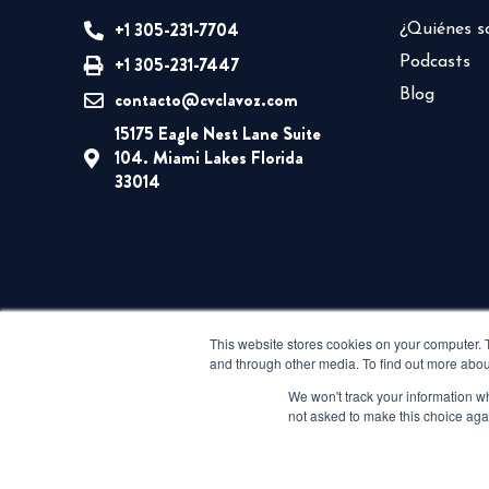
+1 305-231-7704
¿Quiénes 
+1 305-231-7447
Podcasts
Blog
contacto@cvclavoz.com
15175 Eagle Nest Lane Suite
104. Miami Lakes Florida
33014
This website stores cookies on your computer. 
and through other media. To find out more abou
We won't track your information whe
not asked to make this choice aga