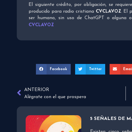
El siguiente crédito, por obligación, se requie
CVCLAVOZ
producido para radio cristiana
. El 
ser humano, sin uso de ChatGPT o alguna otra
CVCLAVOZ
Facebook
Twitter
Emai
ANTERIOR
Alégrate con el que prospera
5 SEÑALES DE M
Existen cinco señ