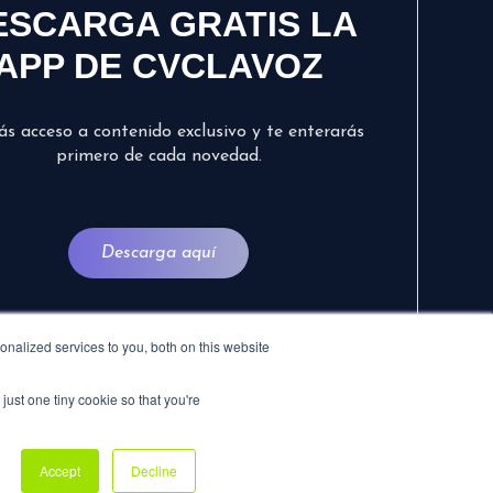
ESCARGA GRATIS LA
APP DE CVCLAVOZ
ás acceso a contenido exclusivo y te enterarás
primero de cada novedad.
Descarga aquí
nalized services to you, both on this website
just one tiny cookie so that you're
Accept
Decline