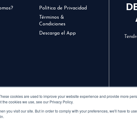
D
somos?
Política de Privacidad
Términos &
Condiciones
Descarga el App
Tendr
These cookies are used to improve your website experience and provide more perso
t the cookies we use, see our Privacy Policy.
n you visit our site. But in order to comply with your preferences, we'll have to use 
in.
© 2024 CVCLAVOZ . TODOS LOS DERECHOS RESERVADOS.