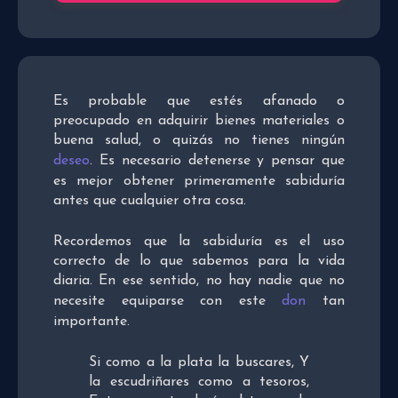
Es probable que estés afanado o
preocupado en adquirir bienes materiales o
buena salud, o quizás no tienes ningún
deseo
. Es necesario detenerse y pensar que
es mejor obtener primeramente sabiduría
antes que cualquier otra cosa.
Recordemos que la sabiduría es el uso
correcto de lo que sabemos para la vida
diaria. En ese sentido, no hay nadie que no
necesite equiparse con este
don
tan
importante.
Si como a la plata la buscares, Y
la escudriñares como a tesoros,