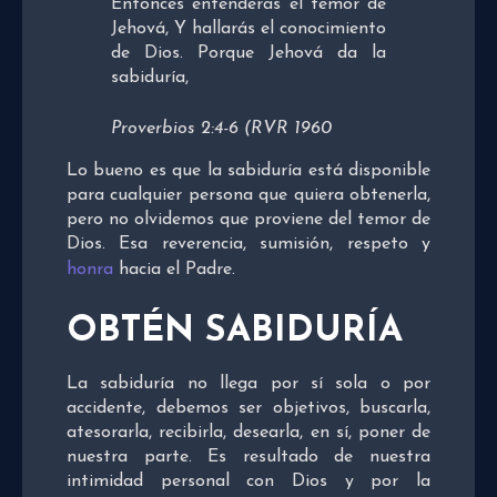
Entonces entenderás el temor de
Jehová, Y hallarás el conocimiento
de Dios. Porque Jehová da la
sabiduría,
Proverbios 2:4-6 (RVR 1960
Lo bueno es que la sabiduría está disponible
para cualquier persona que quiera obtenerla,
pero no olvidemos que proviene del temor de
Dios. Esa reverencia, sumisión, respeto y
honra
hacia el Padre.
OBTÉN SABIDURÍA
La sabiduría no llega por sí sola o por
accidente, debemos ser objetivos, buscarla,
atesorarla, recibirla, desearla, en sí, poner de
nuestra parte. Es resultado de nuestra
intimidad personal con Dios y por la