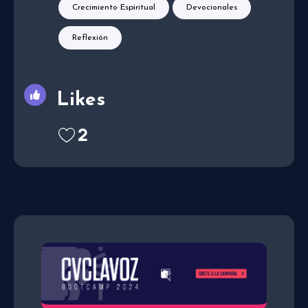
Crecimiento Espiritual
Devocionales
Reflexión
Likes
2