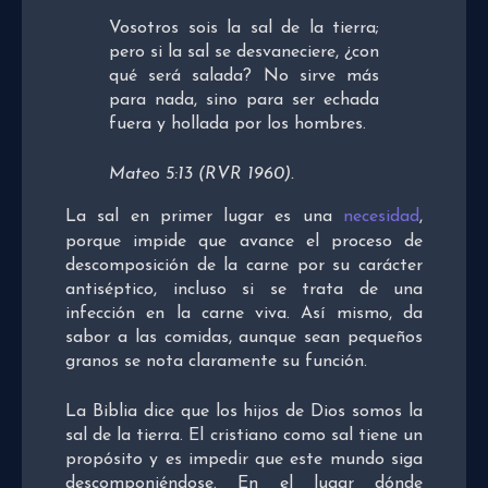
Vosotros sois la sal de la tierra;
pero si la sal se desvaneciere, ¿con
qué será salada? No sirve más
para nada, sino para ser echada
fuera y hollada por los hombres.
Mateo 5:13 (RVR 1960).
La sal en primer lugar es una
necesidad
,
porque impide que avance el proceso de
descomposición de la carne por su carácter
antiséptico, incluso si se trata de una
infección en la carne viva. Así mismo, da
sabor a las comidas, aunque sean pequeños
granos se nota claramente su función.
La Biblia dice que los hijos de Dios somos la
sal de la tierra. El cristiano como sal tiene un
propósito y es impedir que este mundo siga
descomponiéndose. En el lugar dónde