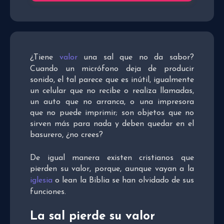
¿Tiene
valor
una sal que no da sabor?
Cuando un micrófono deja de producir
sonido, el tal parece que es inútil, igualmente
un celular que no recibe o realiza llamadas,
un auto que no arranca, o una impresora
que no puede imprimir; son objetos que no
sirven más para nada y deben quedar en el
basurero, ¿no crees?
De igual manera existen cristianos que
pierden su valor, porque, aunque vayan a la
iglesia
o lean la Biblia se han olvidado de sus
funciones.
La sal pierde su valor