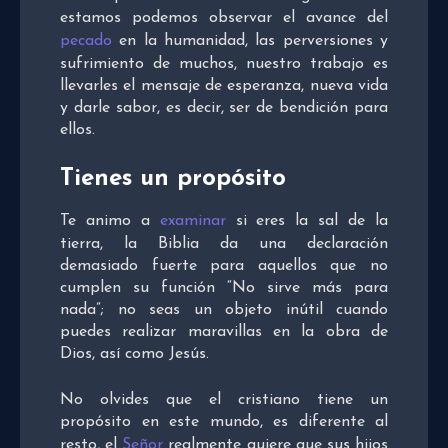
estamos podemos observar el avance del
pecado
en la humanidad, las perversiones y
sufrimiento de muchos, nuestro trabajo es
llevarles el mensaje de esperanza, nueva vida
y darle sabor, es decir, ser de bendición para
ellos.
Tienes un propósito
Te animo a
examinar
si eres la sal de la
tierra, la Biblia da una declaración
demasiado fuerte para aquellos que no
cumplen su función “No sirve más para
nada”; no seas un objeto inútil cuando
puedes realizar maravillas en la obra de
Dios, así como Jesús.
No olvides que el cristiano tiene un
propósito en este mundo, es diferente al
resto, el
Señor
realmente quiere que sus hijos