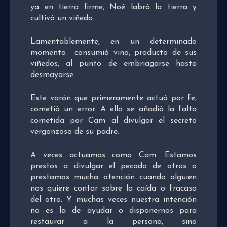
ya en tierra firme, Noé labró la tierra y
cultivó un viñedo.
Lamentablemente, en un determinado
momento consumió vino, producto de sus
viñedos, al punto de embriagarse hasta
desmayarse.
Este varón que primeramente actuó por fe,
cometió un error. A ello se añadió la falta
cometida por Cam al divulgar el secreto
vergonzoso de su padre.
A veces actuamos como Cam. Estamos
prestos a divulgar el pecado de otros o
prestamos mucha atención cuando alguien
nos quiere contar sobre la caída o fracaso
del otro. Y muchas veces nuestra intención
no es la de ayudar o disponernos para
restaurar a la persona, sino