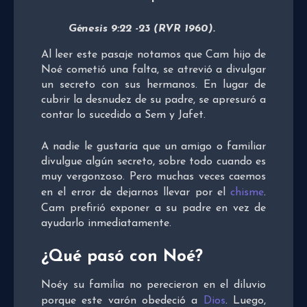
Génesis 9:22 -23 (RVR 1960).
Al leer este pasaje notamos que Cam hijo de
Noé cometió una falta, se atrevió a divulgar
un secreto con sus hermanos. En lugar de
cubrir la desnudez de su padre, se apresuró a
contar lo sucedido a Sem y Jafet.
A nadie le gustaría que un amigo o familiar
divulgue algún secreto, sobre todo cuando es
muy vergonzoso. Pero muchas veces caemos
en el error de dejarnos llevar por el
chisme
.
Cam prefirió exponer a su padre en vez de
ayudarlo inmediatamente.
¿Qué pasó con Noé?
Noéy su familia no perecieron en el diluvio
porque este varón obedeció a
Dios
. Luego,