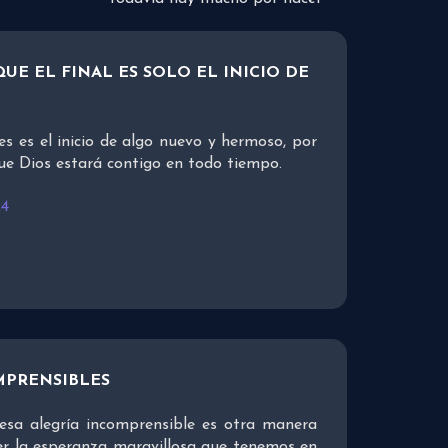
UE EL FINAL ES SOLO EL INICIO DE
es es el inicio de algo nuevo y hermoso, por
ue Dios estará contigo en todo tiempo.
24
MPRENSIBLES
esa alegría incomprensible es otra manera
er la esperanza maravillosa que tenemos en