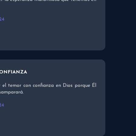
24
CONFIANZA
 el temor con confianza en Dios porque Él
esamparará.
24