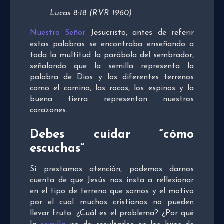
Lucas 8:18 (RVR 1960)
Nuestro Señor
Jesucristo, antes de referir
estas palabras se encontraba enseñando a
toda la multitud la parábola del sembrador,
señalando que la semilla representa la
palabra de Dios y los diferentes terrenos
como el camino, las rocas, los espinos y la
buena tierra representan nuestros
corazones.
Debes cuidar “cómo
escuchas”
Si prestamos atención, podemos darnos
cuenta de que Jesús nos insta a reflexionar
en el tipo de terreno que somos y el motivo
por el cual muchos cristianos no pueden
llevar fruto. ¿Cuál es el problema? ¿Por qué