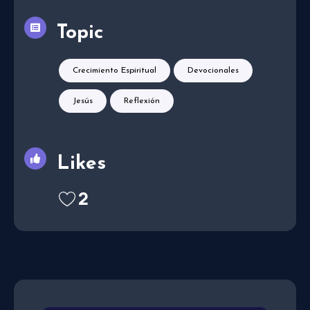
Topic
Crecimiento Espiritual
Devocionales
Jesús
Reflexión
Likes
2