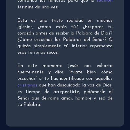
contando los minutos para que la
reunión
termine de una vez.
Esta es una triste realidad en muchas
iglesias, ¿cómo estás tú? ¿Preparas tu
corazón antes de recibir la Palabra de Dios?
¿Cómo escuchas las Palabras del Señor? O
quizás simplemente tú interior representa
esos terrenos secos.
En este momento Jesús nos exhorta
fuertemente y dice: “Fíjate bien, cómo
escuchas” si te has identificado con aquellos
cristianos
que han descuidado la voz de Dios,
es tiempo de arrepentirte, pidámosle al
Señor que derrame amor, hambre y sed de
su Palabra.