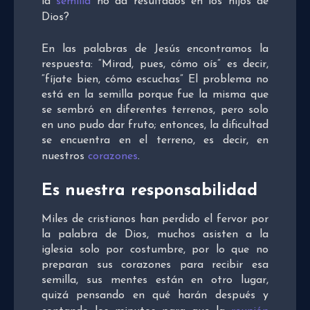
la
semilla
no da resultados en los hijos de
Dios?
En las palabras de Jesús encontramos la
respuesta: “Mirad, pues, cómo oís” es decir,
“fíjate bien, cómo escuchas” El problema no
está en la semilla porque fue la misma que
se sembró en diferentes terrenos, pero solo
en uno pudo dar fruto; entonces, la dificultad
se encuentra en el terreno, es decir, en
nuestros
corazones
.
Es nuestra responsabilidad
Miles de cristianos han perdido el fervor por
la palabra de Dios, muchos asisten a la
iglesia solo por costumbre, por lo que no
preparan sus corazones para recibir esa
semilla, sus mentes están en otro lugar,
quizá pensando en qué harán después y