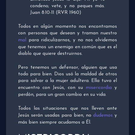
condeno; vete, y no peques más.
Juan 8:10-11 (RVR 1960)
Todos en algún momento nos encontramos
con personas que desean y traman nuestro
mal
para ridiculizarnos, y no nos olvidemos
que tenemos un enemigo en común que es el
diablo que quiere destruirnos.
Pero tenemos un defensor, alguien que usa
todo para bien. Dios usó la maldad de otros
para salvar a la mujer adultera. Ella tuvo el
encuentro con Jesús, con su
misericordia
y
perdón, para un gran cambio en su vida.
Todos las situaciones que nos lleven ante
Jesús serán usadas para bien, no
dudemos
y
más bien siempre acudamos a Él.