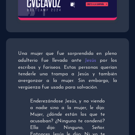
Una mujer que fue sorprendida en pleno
adulterio fue llevada ante
Jesús
por los
escribas y fariseos. Estas personas querían
tenderle una trampa a Jesús y también
avergonzar a la mujer. Sin embargo, la
vergüenza fue usada para salvación.
Enderezándose Jesús, y no viendo
a nadie sino a la mujer, le dijo:
Mujer, ¿dónde están los que te
acusaban? ¿Ninguno te condenó?
Ella dijo: Ninguno, Señor.
Entonces Jesús le dijo: Ni yo te