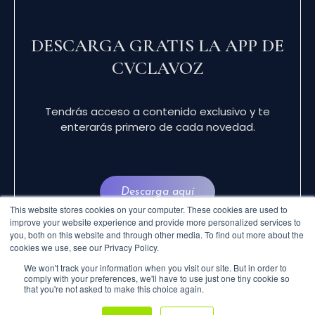
DESCARGA GRATIS LA APP DE
CVCLAVOZ
Tendrás acceso a contenido exclusivo y te
enterarás primero de cada novedad.
Descarga aquí
This website stores cookies on your computer. These cookies are used to
improve your website experience and provide more personalized services to
you, both on this website and through other media. To find out more about the
cookies we use, see our Privacy Policy.
We won't track your information when you visit our site. But in order to
comply with your preferences, we'll have to use just one tiny cookie so
that you're not asked to make this choice again.
© 2024 CVCLAVOZ . TODOS LOS DERECHOS