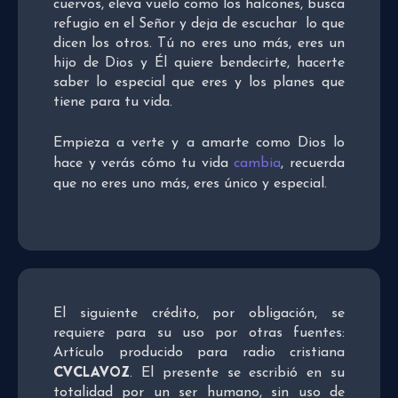
cuervos, eleva vuelo como los halcones, busca
refugio en el Señor y deja de escuchar lo que
dicen los otros. Tú no eres uno más, eres un
hijo de Dios y Él quiere bendecirte, hacerte
saber lo especial que eres y los planes que
tiene para tu vida.
Empieza a verte y a amarte como Dios lo
hace y verás cómo tu vida
cambia
, recuerda
que no eres uno más, eres único y especial.
El siguiente crédito, por obligación, se
requiere para su uso por otras fuentes:
Artículo producido para radio cristiana
CVCLAVOZ
. El presente se escribió en su
totalidad por un ser humano, sin uso de