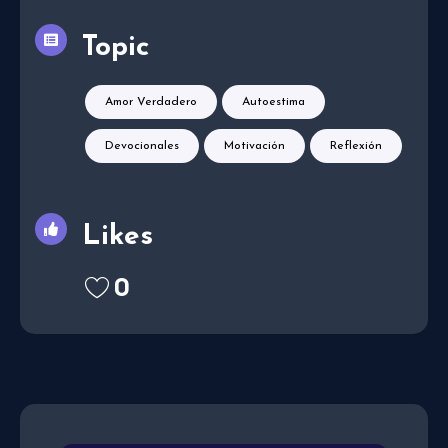
Topic
Amor Verdadero
Autoestima
Devocionales
Motivación
Reflexión
Likes
0