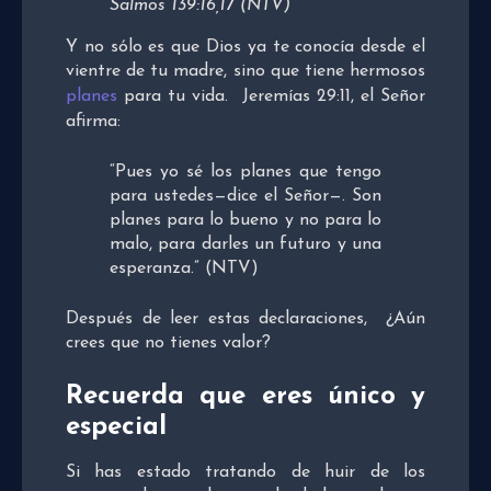
Salmos 139:16,17 (NTV)
Y no sólo es que Dios ya te conocía desde el
vientre de tu madre, sino que tiene hermosos
planes
para tu vida. Jeremías 29:11, el Señor
afirma:
“Pues yo sé los planes que tengo
para ustedes—dice el Señor—. Son
planes para lo bueno y no para lo
malo, para darles un futuro y una
esperanza.” (NTV)
Después de leer estas declaraciones, ¿Aún
crees que no tienes valor?
Recuerda que eres único y
especial
Si has estado tratando de huir de los