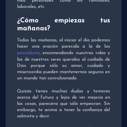
más personales como los familiares,
laborales, etc.
¿Cómo empiezas tus
mañanas?
Todas las mañanas, al iniciar el día podemos
hacer una oración parecida a la de los
pescadores
, encomendando nuestras vidas y
las de nuestros seres queridos al cuidado de
Dios porque sólo su amor, cuidado y
misericordia pueden mantenernos seguros en
un mundo tan convulsionado.
Quizás tienes muchas dudas y temores
acerca del futuro y lejos de ver mejoría en
las cosas, pareciera que sólo empeoran. Sin
embargo, te animo a tener la confianza del
salmista y decir: