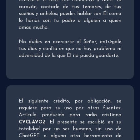
acercarte a Dios con confianza y abrir tu
corazón, contarle de tus temores, de tus
sueños y anhelos; puedes hablar con Él como
lo harías con tu padre o alguien a quien
amas mucho.
No dudes en acercarte al Señor, entrégale
tus días y confía en que no hay problema ni
adversidad de la que Él no pueda guardarte.
El siguiente crédito, por obligación, se
requiere para su uso por otras fuentes:
Artículo producido para radio cristiana
CVCLAVOZ
. El presente se escribió en su
totalidad por un ser humano, sin uso de
ChatGPT o alguna otra herramienta de