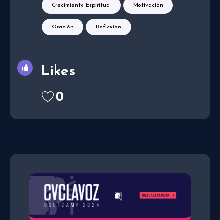
Crecimiento Espiritual
Motivación
Oración
Reflexión
Likes
0