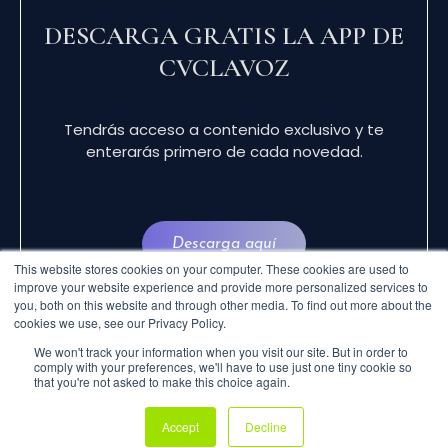
DESCARGA GRATIS LA APP DE
CVCLAVOZ
Tendrás acceso a contenido exclusivo y te
enterarás primero de cada novedad.
Descarga aquí
This website stores cookies on your computer. These cookies are used to
improve your website experience and provide more personalized services to
you, both on this website and through other media. To find out more about the
cookies we use, see our Privacy Policy.
We won't track your information when you visit our site. But in order to
comply with your preferences, we'll have to use just one tiny cookie so
that you're not asked to make this choice again.
© 2024 CVCLAVOZ . TODOS LOS DERECHOS
Accept
Decline
RESERVADOS.