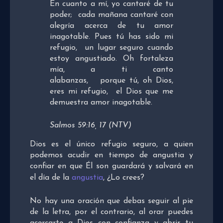
En cuanto a mí, yo cantaré de tu
poder; cada mañana cantaré con
alegría acerca de tu amor
inagotable. Pues tú has sido mi
refugio, un lugar seguro cuando
estoy angustiado. Oh fortaleza
mía, a ti canto
alabanzas, porque tú, oh Dios,
eres mi refugio, el Dios que me
demuestra amor inagotable.
Salmos 59:16, 17 (NTV)
Dios es el único refugio seguro, a quien
podemos acudir en tiempo de angustia y
confiar en que Él son guardará y salvará en
el día de la
angustia
, ¿Lo crees?
No hay una oración que debas seguir al pie
de la letra, por el contrario, al orar puedes