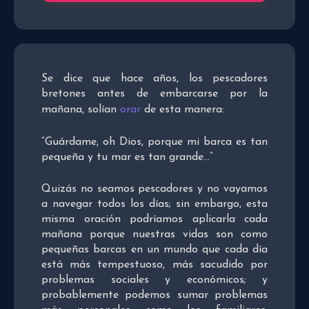
Se dice que hace años, los pescadores
bretones antes de embarcarse por la
mañana, solían
orar
de esta manera:
“Guárdame, oh Dios, porque mi barca es tan
pequeña y tu mar es tan grande…”
Quizás no seamos pescadores y no vayamos
a navegar todos los días; sin embargo, esta
misma oración podríamos aplicarla cada
mañana porque nuestras vidas son como
pequeñas barcas en un mundo que cada día
está más tempestuoso, más sacudido por
problemas sociales y económicos; y
probablemente podemos sumar problemas