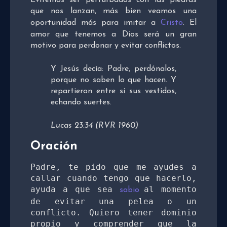
Evitemos ser perturbados con las piedras
que nos lanzan, más bien veamos una
oportunidad más para imitar a
Cristo
. El
amor que tenemos a Dios será un gran
motivo para perdonar y evitar conflictos.
Y Jesús decía: Padre, perdónalos,
porque no saben lo que hacen. Y
repartieron entre sí sus vestidos,
echando suertes.
Lucas 23:34 (RVR 1960)
Oración
Padre, te pido que me ayudes a 
callar cuando tengo que hacerlo, 
ayuda a que sea 
al momento 
sabio 
de evitar una pelea o un 
conflicto. Quiero tener dominio 
propio y comprender que la 