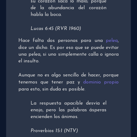
su corazón saca lo malo; porque
de la abundancia del corazón
habla la boca.
Lucas 6:45 (RVR 1960)
Hace falta dos personas para una
pelea
,
dice un dicho. Es por eso que se puede evitar
una pelea, si uno simplemente calla o ignora
el insulto.
Aunque no es algo sencillo de hacer, porque
tenemos que tener paz y
dominio propio
para esto, sin duda es posible.
La respuesta apacible desvía el
enojo, pero las palabras ásperas
encienden los ánimos.
Proverbios 15:1 (NTV)