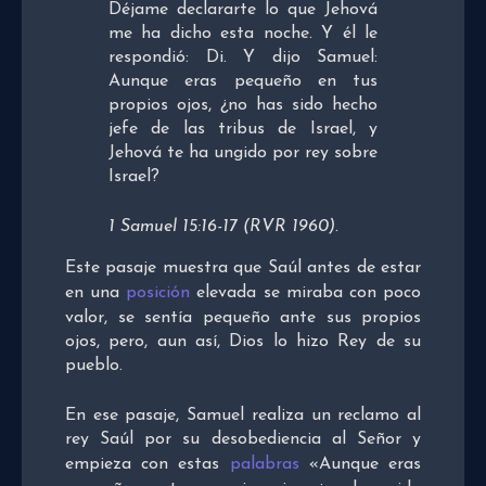
Déjame declararte lo que Jehová
me ha dicho esta noche. Y él le
respondió: Di. Y dijo Samuel:
Aunque eras pequeño en tus
propios ojos, ¿no has sido hecho
jefe de las tribus de Israel, y
Jehová te ha ungido por rey sobre
Israel?
1 Samuel 15:16-17 (RVR 1960).
Este pasaje muestra que Saúl antes de estar
en una
posición
elevada se miraba con poco
valor, se sentía pequeño ante sus propios
ojos, pero, aun así, Dios lo hizo Rey de su
pueblo.
En ese pasaje, Samuel realiza un reclamo al
rey Saúl por su desobediencia al Señor y
empieza con estas
palabras
«Aunque eras