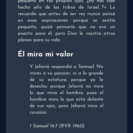
pequeño en tus propios ojos, ¿no has sido
hecho jefe de las tribus de Israel…?» Le
recuerda que antes de ser rey nunca pensó
en esas aspiraciones porque se sentía
pequeño, quizá pensaría que no era un
puesto para él, pero Dios le mostró otros
planes para su vida.
Él mira mi valor
Y Jehová respondió a Samuel: No
mires a su parecer, ni a lo grande
de su estatura, porque yo lo
desecho; porque Jehová no mira
lo que mira el hombre; pues el
hombre mira lo que está delante
de sus ojos, pero Jehová mira el
corazón.
1 Samuel 16:7 (RVR 1960).