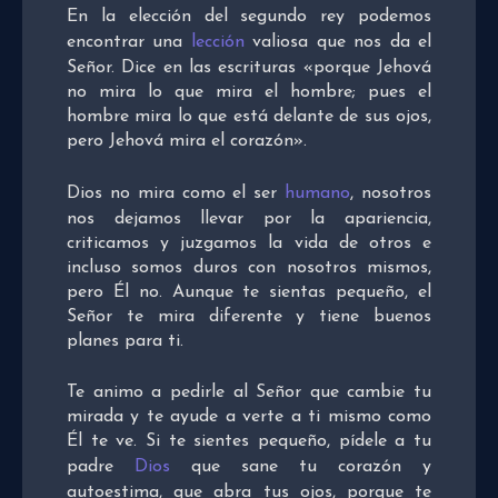
En la elección del segundo rey podemos
encontrar una
lección
valiosa que nos da el
Señor. Dice en las escrituras «porque Jehová
no mira lo que mira el hombre; pues el
hombre mira lo que está delante de sus ojos,
pero Jehová mira el corazón».
Dios no mira como el ser
humano
, nosotros
nos dejamos llevar por la apariencia,
criticamos y juzgamos la vida de otros e
incluso somos duros con nosotros mismos,
pero Él no. Aunque te sientas pequeño, el
Señor te mira diferente y tiene buenos
planes para ti.
Te animo a pedirle al Señor que cambie tu
mirada y te ayude a verte a ti mismo como
Él te ve. Si te sientes pequeño, pídele a tu
padre
Dios
que sane tu corazón y
autoestima, que abra tus ojos, porque te