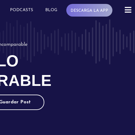
PODCASTS
BLOG
DESCARGA LA APP
incomparable
LO
RABLE
Guardar Post