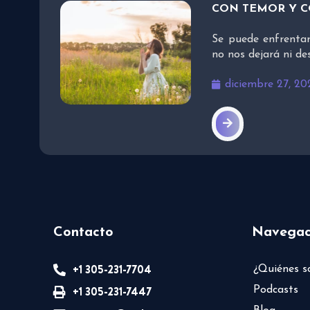
CON TEMOR Y 
Se puede enfrentar
no nos dejará ni d
diciembre 27, 20
Contacto
Navegac
+1 305-231-7704
¿Quiénes 
+1 305-231-7447
Podcasts