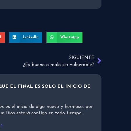
l
LinkedIn
WhatsApp
SIGUIENTE
¿Es bueno o malo ser vulnerable?
UE EL FINAL ES SOLO EL INICIO DE
es es el inicio de algo nuevo y hermoso, por
ue Dios estará contigo en todo tiempo.
24