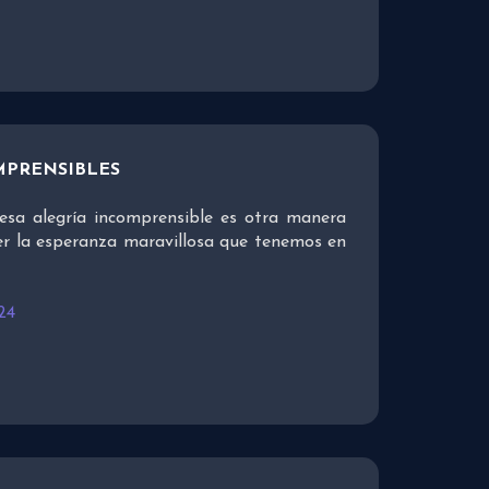
MPRENSIBLES
esa alegría incomprensible es otra manera
er la esperanza maravillosa que tenemos en
24