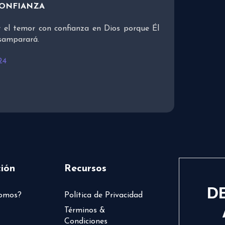
CONFIANZA
 el temor con confianza en Dios porque Él
esamparará.
24
ión
Recursos
D
somos?
Política de Privacidad
Términos &
Condiciones