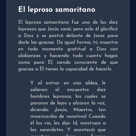
El leproso samaritano
El leproso samaritano fue uno de los diez
leprosos que Jesús sanó; pero solo él glorificó
a Dios y se postró delante de Jesús para
darle las gracias. De igual forma, tú muestra
en todo momento gratitud a Dios con
alabanzas y haciendo todo cuanto hagas
como para Él, siendo consciente de que
gracias a Él tienes la capacidad de hacerlo.
Y al entrar en una aldea, le
salieron al encuentro diez
hombres leprosos, los cuales se
pararon de lejos
y alzaron la voz,
diciendo: ¡Jesús, Maestro, ten
misericordia de nosotros! Cuando
él los vio, les dijo: Id, mostraos a
los sacerdotes. Y aconteció que