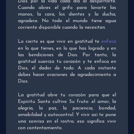
Dios por la vida cada día al despertarte.
Cuando abres el grifo para lavarte las
manos, la cara, los dientes y la ducha,
agradece. No todo el mundo tiene agua
corriente disponible cuando la necesitan.
Lo cierto es que vivir en gratitud te
enfoca
en lo que tienes, en lo que has logrado y en
las bendiciones de Dios. Por tanto, la
gratitud suaviza tu corazón y te enfoca en
Dios, el dador de todo. A cada instante
debes hacer oraciones de agradecimiento a
Dios.
La gratitud abre tu corazón para que el
Espíritu Santo cultive Su fruto: el amor, la
alegría, la paz, la paciencia, bondad,
amabilidad y autocontrol. Y vivir así te pone
una sonrisa en el rostro; eso significa vivir
con contentamiento.