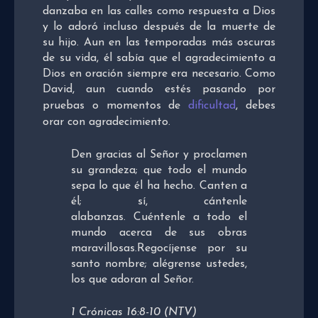
danzaba en las calles como respuesta a Dios
y lo adoró incluso después de la muerte de
su hijo. Aun en las temporadas más oscuras
de su vida, él sabía que el agradecimiento a
Dios en oración siempre era necesario. Como
David, aun cuando estés pasando por
pruebas o momentos de
dificultad
, debes
orar con agradecimiento.
Den gracias al Señor y proclamen
su grandeza; que todo el mundo
sepa lo que él ha hecho. Canten a
él; sí, cántenle
alabanzas. Cuéntenle a todo el
mundo acerca de sus obras
maravillosas.Regocíjense por su
santo nombre; alégrense ustedes,
los que adoran al Señor.
1 Crónicas 16:8-10 (NTV)