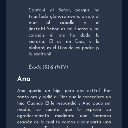
Cantaré al Señor, porque ha
triunfado gloriosamente; arrojó al
mar al caballo y al
jinete.El Señor es mi fuerza y mi
canción; él me ha dado la
victoria. Él es mi Dios, y lo
alabaré; es el Dios de mi padre, ¡y
lo exaltaré!
Éxodo 15:1-2 (NTV)
Ana
Ana quería un hijo, pero era estéril. Por
tanto oró y pidió a Dios que le concediera un
hijo. Cuando Él le respondió y Ana pudo ser
madre, se cuenta que le expresó su
agradecimiento mediante una hermosa
oración de la cual te vamos a compartir una