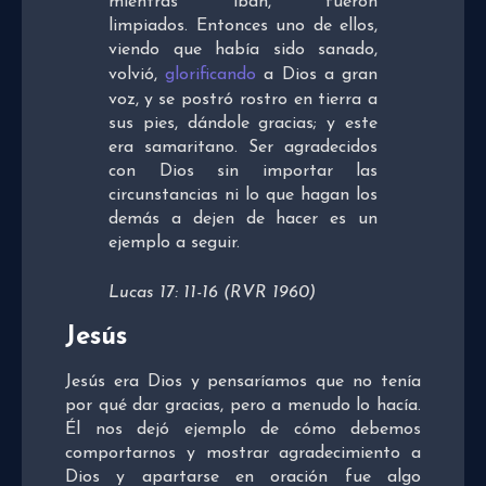
mientras iban, fueron
limpiados. Entonces uno de ellos,
viendo que había sido sanado,
volvió,
glorificando
a Dios a gran
voz,
y se postró rostro en tierra a
sus pies, dándole gracias; y este
era samaritano. Ser agradecidos
con Dios sin importar las
circunstancias ni lo que hagan los
demás a dejen de hacer es un
ejemplo a seguir.
Lucas 17: 11-16 (RVR 1960)
Jesús
Jesús era Dios y pensaríamos que no tenía
por qué dar gracias, pero a menudo lo hacía.
Él nos dejó ejemplo de cómo debemos
comportarnos y mostrar agradecimiento a
Dios y apartarse en oración fue algo