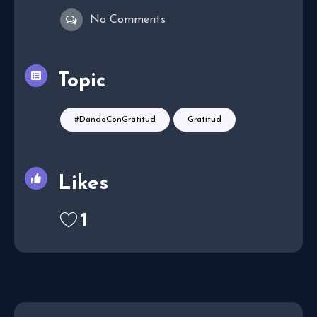
No Comments
Topic
#DandoConGratitud
Gratitud
Likes
1