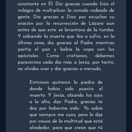
constante en Él. Dio gracias cuando hizo el
milagro de multiplicar la comida rodeado de
gente. Dio gracias a Dios por escuchar su
oración por la resurrección de Lázaro aun
antes de que este se levantara de la tumba.
Y sabiendo la muerte que iba a sufrir, en la
última cena, dio gracias al Padre mientras
partía el pan y bebía la copa con los
apóstoles. Como cristianos, debemos
parecernos cada día más a Jesús, por tanto,
no olvides orar y dar gracias a menudo.
Entonces quitaron la piedra de
donde había sido puesto el
muerto. Y Jesús, alzando los ojos
a lo alto, dijo: Padre, gracias te
doy por haberme oído.
Yo sabía
que siempre me oyes; pero lo dije
por causa de la multitud que está
alrededor, para que crean que tú