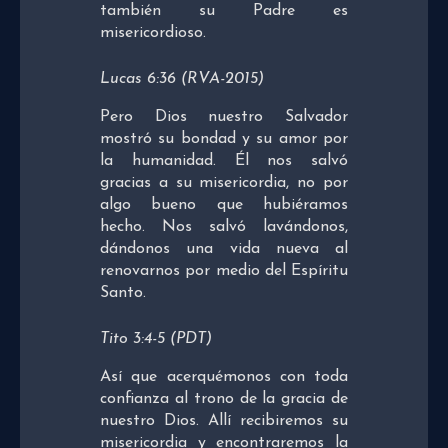
también su Padre es
misericordioso.
Lucas 6:36 (RVA-2015)
Pero Dios nuestro Salvador
mostró su bondad y su amor por
la humanidad. Él nos salvó
gracias a su misericordia, no por
algo bueno que hubiéramos
hecho. Nos salvó lavándonos,
dándonos una vida nueva al
renovarnos por medio del Espíritu
Santo.
Tito 3:4-5 (PDT)
Así que acerquémonos con toda
confianza al trono de la gracia de
nuestro Dios. Allí recibiremos su
misericordia y encontraremos la