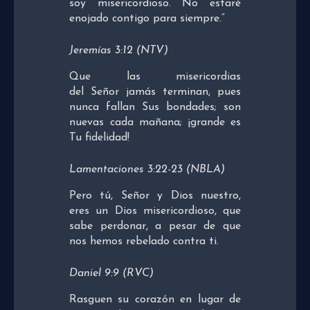
soy misericordioso. No estaré
enojado contigo para siempre.”
Jeremías 3:12 (NTV)
Que las misericordias
del Señor jamás terminan, pues
nunca fallan Sus bondades; son
nuevas cada mañana; ¡grande es
Tu fidelidad!
Lamentaciones 3:22-23 (NBLA)
Pero tú, Señor y Dios nuestro,
eres un Dios misericordioso, que
sabe perdonar, a pesar de que
nos hemos rebelado contra ti.
Daniel 9:9 (RVC)
Rasguen su corazón en lugar de