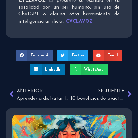
CVCLAVOZ
. El presente se escribió en su
totalidad por un ser humano, sin uso de
ChatGPT o alguna otra herramienta de
CVCLAVOZ
inteligencia artificial.
Facebook
Twitter
Email
LinkedIn
WhatsApp
ANTERIOR
SIGUIENTE
Aprender a disfrutar la vida a pesar de las circunstancias
10 beneficios de practicar la gratitud todos los días