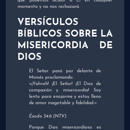
que podemos acudir a Él en cualquier
momento y no nos rechazará.
VERSÍCULOS
BÍBLICOS SOBRE LA
MISERICORDIA DE
DIOS
El Señor pasó por delante de
Moisés proclamando:
«¡Yahveh! ¡El Señor! ¡El Dios de
compasión y misericordia! Soy
lento para enojarme y estoy lleno
de amor inagotable y fidelidad.»
Éxodo 34:6 (NTV)
Porque Dios misericordioso es