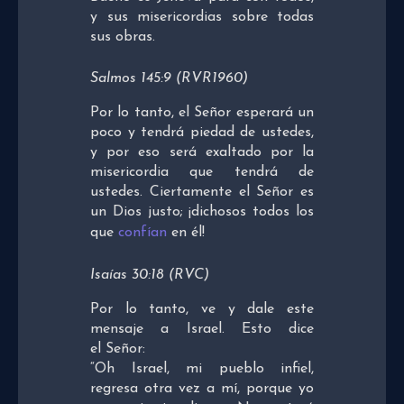
y sus misericordias sobre todas
sus obras.
Salmos 145:9 (RVR1960)
Por lo tanto, el Señor esperará un
poco y tendrá piedad de ustedes,
y por eso será exaltado por la
misericordia que tendrá de
ustedes. Ciertamente el Señor es
un Dios justo; ¡dichosos todos los
que
confían
en él!
Isaías 30:18 (RVC)
Por lo tanto, ve y dale este
mensaje a Israel. Esto dice
el Señor:
“Oh Israel, mi pueblo infiel,
regresa otra vez a mí, porque yo