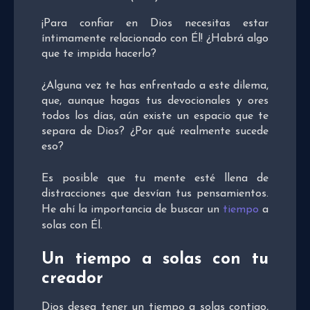
¡Para confiar en Dios necesitas estar
íntimamente relacionado con Él! ¿Habrá algo
que te impida hacerlo?
¿Alguna vez te has enfrentado a este dilema,
que, aunque hagas tus devocionales y ores
todos los días, aún existe un espacio que te
separa de Dios? ¿Por qué realmente sucede
eso?
Es posible que tu mente esté llena de
distracciones que desvían tus pensamientos.
He ahí la importancia de buscar un
tiempo
a
solas con Él.
Un tiempo a solas con tu
creador
Dios desea tener un tiempo a solas contigo,