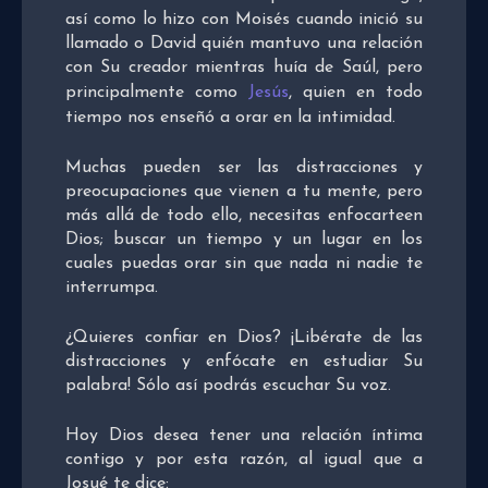
así como lo hizo con Moisés cuando inició su
llamado o David quién mantuvo una relación
con Su creador mientras huía de Saúl, pero
principalmente como
Jesús
, quien en todo
tiempo nos enseñó a orar en la intimidad.
Muchas pueden ser las distracciones y
preocupaciones que vienen a tu mente, pero
más allá de todo ello, necesitas enfocarteen
Dios; buscar un tiempo y un lugar en los
cuales puedas orar sin que nada ni nadie te
interrumpa.
¿Quieres confiar en Dios? ¡Libérate de las
distracciones y enfócate en estudiar Su
palabra! Sólo así podrás escuchar Su voz.
Hoy Dios desea tener una relación íntima
contigo y por esta razón, al igual que a
Josué te dice: