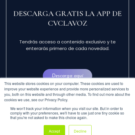
DESCARGA GRATIS LA APP DE
CVCLAVOZ
Tendrás acceso a contenido exclusivo y te
enterarás primero de cada novedad.
Descarga aquí
This website stores cookies on your computer. These cookies are used to
improve your website experience and provide more personalized services to
you, both on this website and through other media. To find out more about the
cookies we use, see our Privacy Policy.
We won't track your information when you visit our site. But in order to
comply with your preferences, we'll have to use just one tiny cookie so
that you're not asked to make this choice again.
© 2024 CVCLAVOZ . TODOS LOS DERECHOS
Accept
Decline
RESERVADOS.