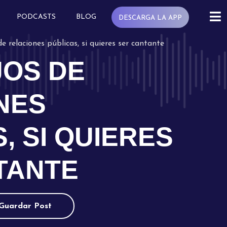
PODCASTS
BLOG
DESCARGA LA APP
de relaciones públicas, si quieres ser cantante
JOS DE
NES
, SI QUIERES
TANTE
Guardar Post