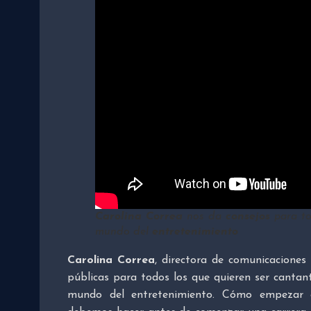
Carolina Correa
nos da
consejos
para to
mundo del
entretenimiento
Carolina Correa
, directora de comunicacione
públicas para todos los que quieren ser cantant
mundo del entretenimiento. Cómo empezar 