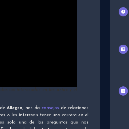
dos los interesados en las
artes
y el
s de
Allegro
, nos da
consejos
de relaciones
es o les interesan tener una carrera en el
es solo una de las preguntas que nos