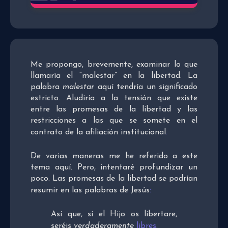
Me propongo, brevemente, examinar lo que
llamaría el “malestar” en la libertad. La
palabra
malestar
aquí tendría un significado
estricto. Aludiría a la tensión que existe
entre las promesas de la libertad y las
restricciones a las que se somete en el
contrato de la afiliación institucional
.
De varias maneras me he referido a este
tema aquí. Pero, intentaré profundizar un
poco. Las promesas de la libertad se podrían
resumir en las palabras de Jesús
:
Así que, si el Hijo os libertare,
seréis
verdaderamente
libres
.