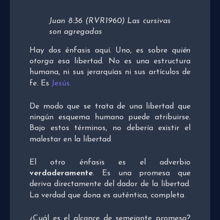
Juan 8:36 (RVR1960) Las cursivas
son agregadas
Hay dos énfasis aquí. Uno, es sobre
quién
otorga
esa libertad. No es una estructura
humana, ni sus jerarquías ni sus artículos de
fe. Es
Jesús
.
De modo que se trata de una libertad que
ningún esquema humano puede atribuirse.
Bajo estos términos, no debería existir el
malestar en la libertad
.
El otro énfasis es el adverbio
verdaderamente
. Es una promesa que
deriva directamente del dador de la libertad.
La verdad que dona es auténtica, completa
.
¿Cuál es el alcance de semejante promesa?