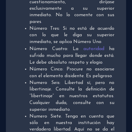
cuestionamiento, diríjase
exclusivamente a su superior
inmediato. No lo comente con sus
pares
.
Número Tres: Si no está de acuerdo
con lo que le diga su superior
inmediato, se aplica Número Uno
.
Número Cuatro: La
autoridad
ha
sufrido mucho para llegar donde está.
Le debe absoluto respeto y elogio
.
Número Cinco: Procure no asociarse
con el elemento disidente. Es peligroso
.
Numero Seis: Libertad sí, pero no
libertinaje. Consulte la definición de
“libertinaje” en nuestros estatutos
.
Cualquier duda, consulte con su
superior inmediato
.
Numero Siete. Tenga en cuenta que
sólo en nuestra institución hay
verdadera libertad. Aquí no se da el