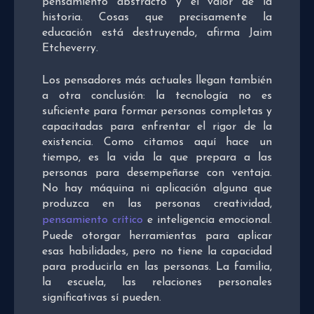
pensamiento abstracto y el valor de la
historia. Cosas que precisamente la
educación está destruyendo, afirma Jaim
Etcheverry.
Los pensadores más actuales llegan también
a otra conclusión: la tecnología no es
suficiente para formar personas completas y
capacitadas para enfrentar el rigor de la
existencia. Como citamos aquí hace un
tiempo, es la vida la que prepara a las
personas para desempeñarse con ventaja.
No hay máquina ni aplicación alguna que
produzca en las personas creatividad,
pensamiento crítico
e inteligencia emocional.
Puede otorgar herramientas para aplicar
esas habilidades, pero no tiene la capacidad
para producirla en las personas. La familia,
la escuela, las relaciones personales
significativas sí pueden.