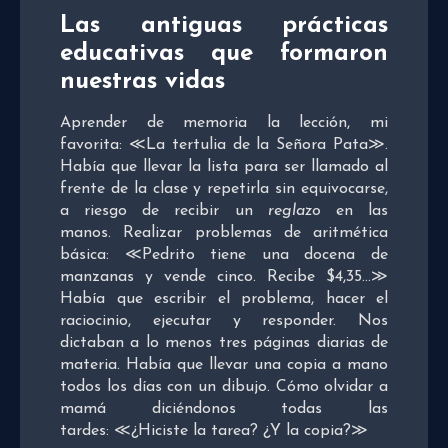
Las antiguas prácticas
educativas que formaron
nuestras vidas
Aprender de memoria la lección, mi
favorita: ≪La tertulia de la Señora Pata≫.
Había que llevar la lista para ser llamado al
frente de la clase y repetirla sin equivocarse,
a riesgo de recibir un
reglazo
en las
manos. Realizar problemas de aritmética
básica: ≪Pedrito tiene una docena de
manzanas y vende cinco. Recibe $4,35…≫
Había que escribir el problema, hacer el
raciocinio, ejecutar y responder. Nos
dictaban a lo menos tres páginas diarias de
materia. Había que llevar una copia a mano
todos los días con un dibujo. Cómo olvidar a
mamá diciéndonos todas las
tardes: ≪¿Hiciste la tarea? ¿Y la copia?≫