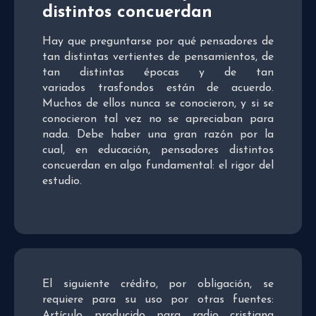
distintos concuerdan
Hay que preguntarse por qué pensadores de
tan distintas vertientes de pensamientos, de
tan distintas épocas y de tan
variados trasfondos están de acuerdo.
Muchos de ellos nunca se conocieron, y si se
conocieron tal vez no se apreciaban para
nada. Debe haber una gran razón por la
cual, en educación, pensadores distintos
concuerdan en algo fundamental: el rigor del
estudio.
El siguiente crédito, por obligación, se
requiere para su uso por otras fuentes:
Artículo producido para radio cristiana