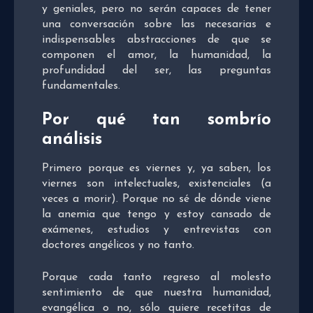
y geniales, pero no serán capaces de tener
una conversación sobre las necesarias e
indispensables abstracciones de que se
componen el amor, la humanidad, la
profundidad del ser, las preguntas
fundamentales.
Por qué tan sombrío
análisis
Primero porque es viernes y, ya saben, los
viernes son intelectuales, existenciales (a
veces a morir). Porque no sé de dónde viene
la anemia que tengo y estoy cansado de
exámenes, estudios y entrevistas con
doctores angélicos y no tanto.
Porque cada tanto regreso al molesto
sentimiento de que nuestra humanidad,
evangélica o no, sólo quiere recetitas de