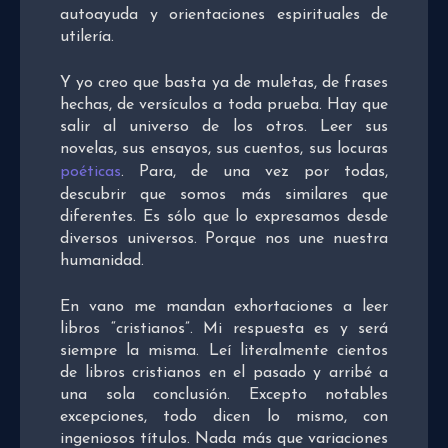
autoayuda y orientaciones espirituales de
utilería.
Y yo creo que basta ya de muletas, de frases
hechas, de versículos a toda prueba. Hay que
salir al universo de los otros. Leer sus
novelas, sus ensayos, sus cuentos, sus locuras
poéticas
. Para, de una vez por todas,
descubrir que somos más similares que
diferentes. Es sólo que lo expresamos desde
diversos universos. Porque nos une nuestra
humanidad.
En vano me mandan exhortaciones a leer
libros “cristianos”. Mi respuesta es y será
siempre la misma. Leí literalmente cientos
de libros cristianos en el pasado y arribé a
una sola conclusión. Excepto notables
excepciones, todo dicen lo mismo, con
ingeniosos títulos. Nada más que variaciones