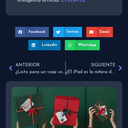
CVCLAVOZ
inteligencia artificial.
Facebook
Twitter
Email
LinkedIn
WhatsApp
ANTERIOR
SIGUIENTE
¿Listo para un viaje con todo cubierto?
¿El iPad es la niñera de los niños con autismo?