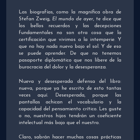
Las biografías, como la magnífica obra de
Stefan Zweig,
El mundo de ayer
, te dice que
los bellos recuerdos y las decepciones
fundamentales no son otra cosa que la
certificación que vivimos a la intemperie. Y
que no hay nada nuevo bajo el sol. Y de eso
se puede aprender. De que no tenemos
pasaporte diplomático que nos libere de la
burocracia del dolor y la desesperanza.
Nueva y desesperada defensa del libro:
nueva, porque ya he escrito de esto tantas
veces aquí. Desesperada, porque las
pantallas achican el vocabulario y la
capacidad del pensamiento crítico. Les guste
o no, nuestros hijos tendrán un coeficiente
intelectual más bajo que el nuestro.
Claro, sabrán hacer muchas cosas prácticas