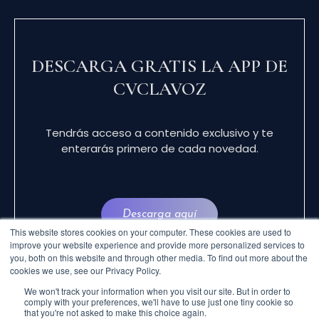
DESCARGA GRATIS LA APP DE
CVCLAVOZ
Tendrás acceso a contenido exclusivo y te
enterarás primero de cada novedad.
Descarga aquí
This website stores cookies on your computer. These cookies are used to
improve your website experience and provide more personalized services to
you, both on this website and through other media. To find out more about the
cookies we use, see our Privacy Policy.
We won't track your information when you visit our site. But in order to
comply with your preferences, we'll have to use just one tiny cookie so
that you're not asked to make this choice again.