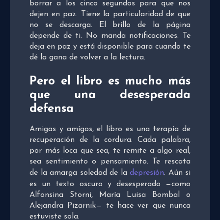
borrar a los cinco segundos para que nos
dejen en paz. Tiene la particularidad de que
no se descarga. El brillo de la página
depende de ti. No manda notificaciones. Te
deja en paz y está disponible para cuando te
dé la gana de volver a la lectura.
Pero el libro es mucho más
que una desesperada
defensa
Amigas y amigos, el libro es una terapia de
recuperación de la cordura. Cada palabra,
por más loca que sea, te remite a algo real,
sea sentimiento o pensamiento. Te rescata
de la amarga soledad de la
depresión
. Aún si
es un texto oscuro y desesperado —como
Alfonsina Storni, María Luisa Bombal o
Alejandra Pizarnik— te hace ver que nunca
estuviste sola.