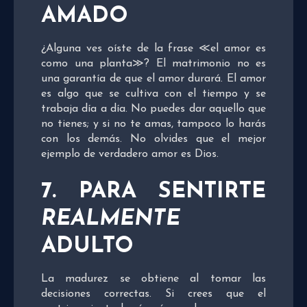
AMADO
¿Alguna ves oíste de la frase ≪el amor es
como una planta≫? El matrimonio no es
una garantía de que el amor durará. El amor
es algo que se cultiva con el tiempo y se
trabaja día a día. No puedes dar aquello que
no tienes; y si no te amas, tampoco lo harás
con los demás. No olvides que el mejor
ejemplo de verdadero amor es Dios.
7. PARA SENTIRTE
REALMENTE
ADULTO
La madurez se obtiene al tomar las
decisiones correctas. Si crees que el