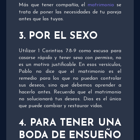
Más que tener compañía, el
matrimonio
se
trata de poner las necesidades de tu pareja
antes que las tuyas.
3. POR EL SEXO
Utilizar 1 Corintios 7:8-9 como excusa para
casarse rápido y tener sexo
con permiso
, no
es un motivo justificable. En esos versículos,
Pablo no dice que el matrimonio es el
remedio para los que no puedan controlar
sus deseos, sino que debemos aprender a
hacerlo antes. Recuerda que el matrimonio
no solucionará tus deseos. Dios es el único
que puede cambiar y restaurar vidas.
4. PARA TENER UNA
BODA DE ENSUEÑO