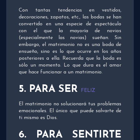
Con tantas tendencias en vestidos,
decoraciones, zapatos, etc., las bodas se han
convertido en una especie de espectáculo
con el que la mayoría de novios
(especialmente las novias) sueñan. Sin
embargo, el matrimonio no es una boda de
ensueño, sino es lo que ocurre en los años
posteriores a ella. Recuerda que la boda es
sólo un momento. Lo que dura es el amor
que hace funcionar a un matrimonio.
5. PARA SER
FELIZ
El matrimonio no solucionará tus problemas
emocionales. El único que puede salvarte de
ti mismo es Dios.
6. PARA SENTIRTE