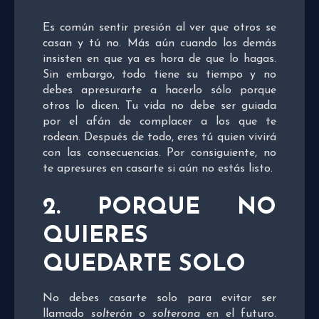
Es común sentir presión al ver que otros se
casan y tú no. Más aún cuando los demás
insisten en que ya es hora de que lo hagas.
Sin embargo, todo tiene su tiempo y no
debes apresurarte a hacerlo sólo porque
otros lo dicen. Tu vida no debe ser guiada
por el afán de complacer a los que te
rodean. Después de todo, eres tú quien vivirá
con las consecuencias. Por consiguiente, no
te apresures en casarte si aún no estás listo.
2. PORQUE NO
QUIERES
QUEDARTE SOLO
No debes casarte solo para evitar ser
llamado
solterón
o
solterona
en el futuro.