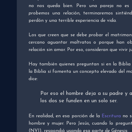
no nos queda bien. Pero una pareja no es 
probemos
una relación, terminaremos sintién
perdón y una terrible experiencia de vida.
Los que creen que se debe
probar
el matrimon
cercano aguantar maltratos o porque han ob
relación sin amor. Por eso, consideran que vivir
Hay también quienes preguntan si en la Biblia
la Biblia sí fomenta un concepto elevado del m
dice:
Por eso el hombre deja a su padre y a
los dos se funden en un solo ser.
En realidad, en esa porción de la
Escritura
no s
hombre y mujer. Pero Jesús, cuando lo pregunt
(NVI), respondió usando esa parte de Génesis: