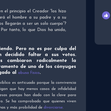
el principio el Creador “los hizo
jará el hombre a su padre y a su
os llegarán a ser un solo cuerpo”?
 Por tanto, lo que Dios ha unido,
iendo. Pero no es por culpa del
 decidido faltar a sus votos.
as cambiaron radicalmente la
eramento de uno de los cónyuges
egado al
.
abuso físico
íblico es anticuado porque la convivencia
igan que hay menos casos de infidelidad
 esas parejas han dado con la clave para
erto. Se ha comprobado que quienes viven
mas y más probilidad de
divorciarse
.