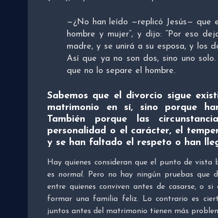
—¿No han leído —replicó Jesús— que en 
hombre y mujer”, y dijo: “Por eso de
madre, y se unirá a su esposa, y los d
Así que ya no son dos, sino uno solo.
que no lo separe el hombre.
Sabemos que el divorcio sigue exist
matrimonio en sí, sino porque han
También porque las circunstanci
personalidad o el carácter, el temp
y se han faltado el respeto o han ll
Hay quienes consideran que el punto de vista b
es
normal
. Pero no hay ningún pruebas que d
entre quienes conviven antes de casarse, o si
formar una familia feliz. Lo contrario es ci
juntos antes del matrimonio tienen más proble