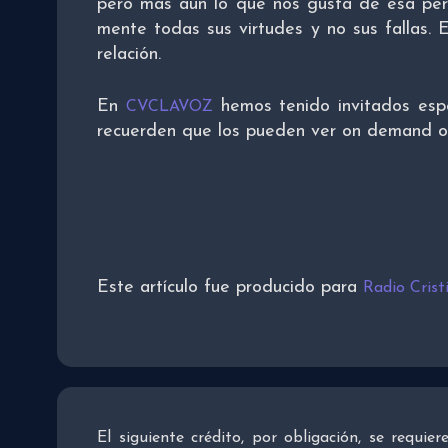
pero más aún lo que nos gusta de esa pers
mente todas sus virtudes y no sus fallas. 
relación.
En
hemos tenido invitados espe
CVCLAVOZ
recuerden que los pueden ver on demand 
Este artículo fue producido para
Radio Cris
El siguiente crédito, por obligación, se requie