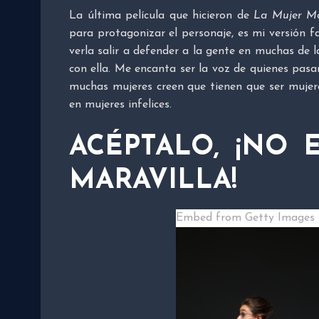
La última película que hicieron de
La Mujer Mar
para protagonizar el personaje, es mi versión fav
verla salir a defender a la gente en muchas de 
con ella. Me encanta ser la voz de quienes pasan
muchas mujeres creen que tienen que ser mujeres
en mujeres infelices.
ACÉPTALO, ¡NO 
MARAVILLA!
Embed from Getty Images