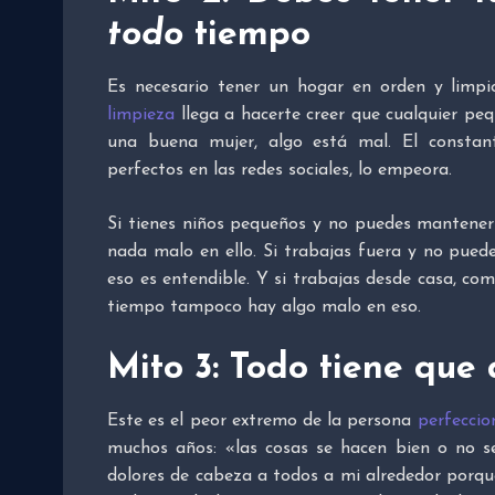
todo
tiempo
Es necesario tener un hogar en orden y limpi
limpieza
llega a hacerte creer que cualquier pe
una buena mujer, algo está mal. El consta
perfectos en las redes sociales, lo empeora.
Si tienes niños pequeños y no puedes mantener
nada malo en ello. Si trabajas fuera y no pued
eso es entendible. Y si trabajas desde casa, com
tiempo tampoco hay algo malo en eso.
Mito 3: Todo tiene que
Este es el peor extremo de la persona
perfeccio
muchos años: «las cosas se hacen bien o no s
dolores de cabeza a todos a mi alrededor porqu