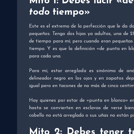
Mito 1: Debes lucir «d
todo
tiempo
»
Este es el extremo de la perfección que le da do
pequeños. Tengo dos hijas ya adultas, una de 2
de tiempo para mí; pero cuando eran pequeñas
tiempo. Y es que la definición «de punta en b
para cada una.
Para mí, estar
arreglada
es sinónimo de and
delineador negro en los ojos y en zapatos dep
igual pero en tacones de no más de cinco centím
Hay quienes por estar de «punta en blanco» en
hasta se convierten en esclavas de
verse
bien,
cabello no está arreglado o sus uñas no están pi
Mito 2: Debes tener t