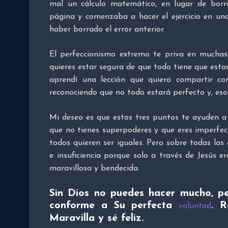
mal un cálculo matemático, en lugar de borra
página y comenzaba a hacer el ejercicio en un
haber borrado el error anterior.
El perfeccionismo extremo te priva en muchas
quieres estar segura de que todo tiene que est
aprendí una lección que quiero compartir con
reconociendo que no todo estará perfecto y, eso
Mi deseo es que estos tres puntos te ayuden a 
que no tienes superpoderes y que eres imperfe
todos quieren ser iguales. Pero sobre todas las 
e insuficiencia porque solo a través de Jesús er
maravillosa y bendecida.
Sin Dios no puedes hacer mucho, pe
conforme a Su perfecta
. 
voluntad
Maravilla y sé feliz.