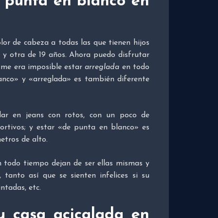
e punta en blanco en
lor de cabeza a todas las que tienen hijos
1 y otra de 19 años. Ahora puedo disfrutar
 me era imposible estar
arreglada
en todo
lanco» y «arreglada» es también diferente
ar en jeans con rotos, con un poco de
ortivos; y estar «de punta en blanco» es
etros de alto.
 todo tiempo dejan de ser ellas mismas y
 tanto así que se sienten infelices si su
ntadas, etc.
u casa acicalada en