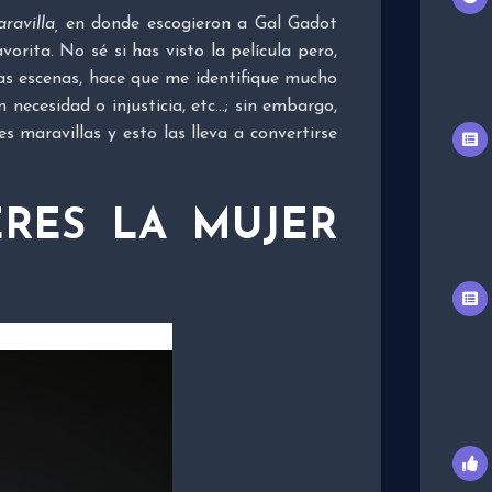
avilla,
en donde escogieron a Gal Gadot
orita. No sé si has visto la película pero,
las escenas, hace que me identifique mucho
 necesidad o injusticia, etc…; sin embargo,
 maravillas y esto las lleva a convertirse
ERES LA MUJER