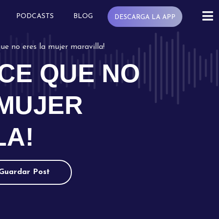
PODCASTS
BLOG
DESCARGA LA APP
ue no eres la mujer maravilla!
CE QUE NO
 MUJER
LA!
Guardar Post