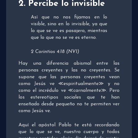
2. Percibe lo invisible
Así que no nos fijamos en lo
visible, sino en lo invisible, ya que
lo que se ve es pasajero, mientras
que lo que no se ve es eterno.
2 Corintios 4:18 (NVI)
Hay una diferencia abismal entre las
personas creyentes y las no creyentes. Se
supone que las personas creyentes vean
como Jesús ve ≪espiritualmente≫ y no
como el incrédulo ve ≪carnalmente≫. Pero
los estereotipos sociales que te han
enseñado desde pequeño no te permiten ver
como Jesús ve.
Aquí el apóstol Pablo te está recordando
que lo que se ve, nuestro cuerpo y todos