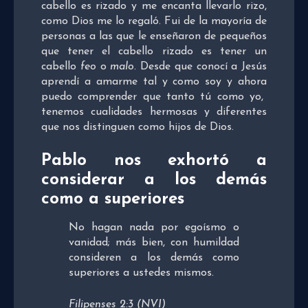
cabello es rizado y me encanta llevarlo rizo,
como Dios me lo regaló. Fui de la mayoría de
personas a las que le enseñaron de pequeños
que tener el cabello rizado es tener un
cabello
feo
o
malo
. Desde que conocí a Jesús
aprendí a amarme tal y como soy y ahora
puedo comprender que tanto tú como yo,
tenemos cualidades hermosas y diferentes
que nos distinguen como hijos de Dios.
Pablo nos exhortó a
considerar a los demás
como a superiores
No hagan nada por egoísmo o
vanidad; más bien, con humildad
consideren a los demás como
superiores a ustedes mismos.
Filipenses 2:3 (NVI)