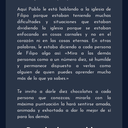
Aquí Pablo le está hablando a la iglesia de
Filipo porque estaban teniendo muchas
dificultades y situaciones que estaban
dividiendo la iglesia porque se estaban
enfocando en cosas carnales y no en el
corazón ni en las cosas eternas. En otras
palabras, le estaba diciendo a cada persona
de Filipo algo así: «Mira a las demás
personas como a un número diez, sé humilde
y permanece dispuesto a verlas como
alguien de quien puedes aprender mucho
más de lo que ya sabes.»
Te invito a darle diez chocolates a cada
persona que conozcas; mirarla con la
máxima puntuación la hará sentirse amada,
animada y exhortada a dar lo mejor de sí
para los demás.