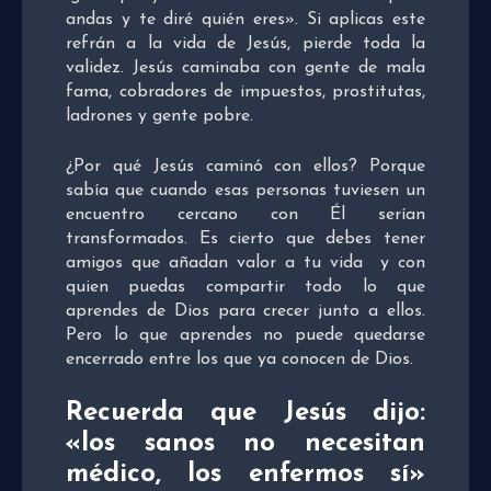
andas y te diré quién eres». Si aplicas este
refrán a la vida de Jesús, pierde toda la
validez. Jesús caminaba con gente de mala
fama, cobradores de impuestos, prostitutas,
ladrones y gente pobre.
¿Por qué Jesús caminó con ellos? Porque
sabía que cuando esas personas tuviesen un
encuentro cercano con Él serían
transformados. Es cierto que debes tener
amigos que añadan valor a tu vida y con
quien puedas compartir todo lo que
aprendes de Dios para crecer junto a ellos.
Pero lo que aprendes no puede quedarse
encerrado entre los que ya conocen de Dios.
Recuerda que Jesús dijo:
«los sanos no necesitan
médico, los enfermos sí»