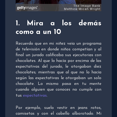
1. Mira a los demás
como a un 10
Recuerdo que en mi niñez veía un programa
de televisión en donde niños competían y al
final un jurado calificaba sus ejecutorias con
chocolates. Al que lo hacía por encima de las
expectativas del jurado, le otorgaban diez
chocolates; mientras que al que no lo hacía
según las expectativas le otorgaban un solo
chocolate. Lo mismo pasa en tu mente
cuando alguien que conoces no cumple con
tus
expectativas
.
Por ejemplo, suelo vestir en jeans rotos,
camisetas y con el cabello alborotado. Mi