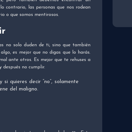
 lo contrario, las personas que nos rodean
io o que somos mentirosos.
ir
s no solo duden de ti, sino que también
 algo, es mejor que no digas que lo harás.
al ante otros. Es mejor que te rehuses a
 y después no cumplir.
, y si quieres decir “no”, solamente
iene del maligno.