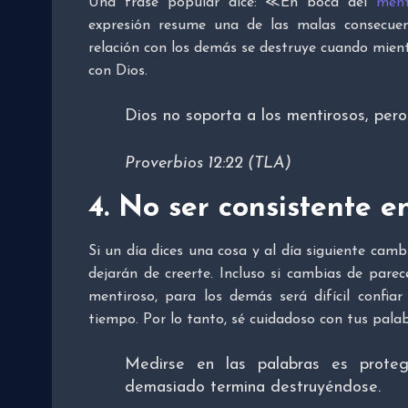
Una frase popular dice: ≪En boca del
ment
expresión resume una de las malas consecuenc
relación con los demás se destruye cuando mien
con Dios.
Dios no soporta a los mentirosos,
pero
Proverbios 12:22 (TLA)
4. No ser consistente e
Si un día dices una cosa y al día siguiente camb
dejarán de creerte. Incluso si cambias de pare
mentiroso, para los demás será difícil confia
tiempo. Por lo tanto, sé cuidadoso con tus pala
Medirse en las palabras es prote
demasiado termina destruyéndose.