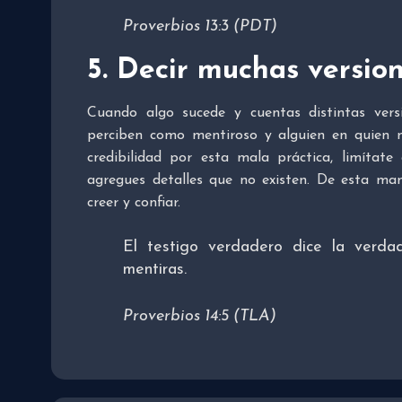
Proverbios 13:3 (PDT)
5. Decir muchas versio
Cuando algo sucede y cuentas distintas vers
perciben como mentiroso y alguien en quien n
credibilidad por esta mala práctica, limítat
agregues detalles que no existen. De esta ma
creer y confiar.
El testigo verdadero dice la verda
mentiras.
Proverbios 14:5 (TLA)