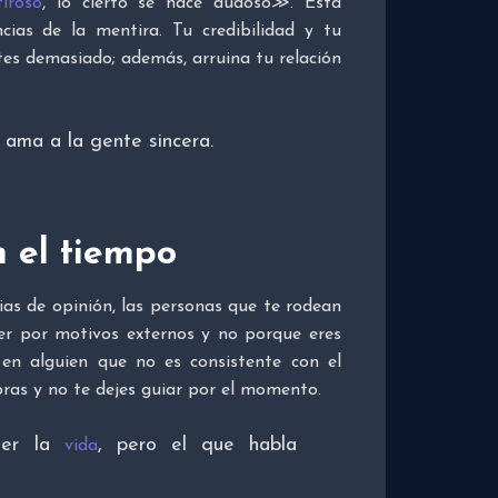
iroso
, lo cierto se hace dudoso≫. Esta
ias de la mentira. Tu credibilidad y tu
tes demasiado; además, arruina tu relación
 ama a la gente sincera.
n el tiempo
ias de opinión, las personas que te rodean
cer por motivos externos y no porque eres
r en alguien que no es consistente con el
bras y no te dejes guiar por el momento.
ger la
,
pero el que habla
vida