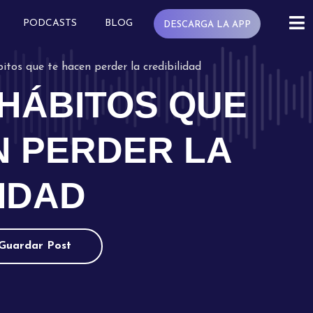
PODCASTS
BLOG
DESCARGA LA APP
itos que te hacen perder la credibilidad
 HÁBITOS QUE
N PERDER LA
IDAD
Guardar Post