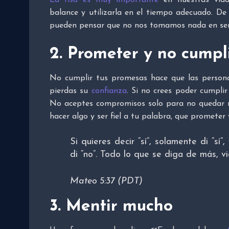
balance y utilizarla en el tiempo adecuado. De
pueden pensar que no nos tomamos nada en ser
2. Prometer y no cumpl
No cumplir tus promesas hace que las persona
pierdas su
confianza
. Si no crees poder cumplir
No aceptes compromisos solo para no quedar m
hacer algo y ser fiel a tu palabra, que prometer
Si quieres decir “sí”, solamente di “sí”
di “no”. Todo lo que se diga de más, v
Mateo 5:37 (PDT)
3. Mentir mucho