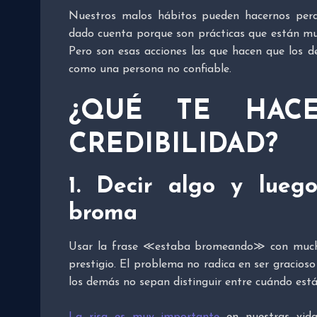
Nuestros malos hábitos pueden hacernos perde
dado cuenta porque son prácticas que están m
Pero son esas acciones las que hacen que los 
como una persona no confiable.
¿QUÉ TE HAC
CREDIBILIDAD?
1. Decir algo y lueg
broma
Usar la frase ≪estaba bromeando≫ con mucha
prestigio. El problema no radica en ser gracioso
los demás no sepan distinguir entre cuándo est
La risa es muy importante
en nuestras vida