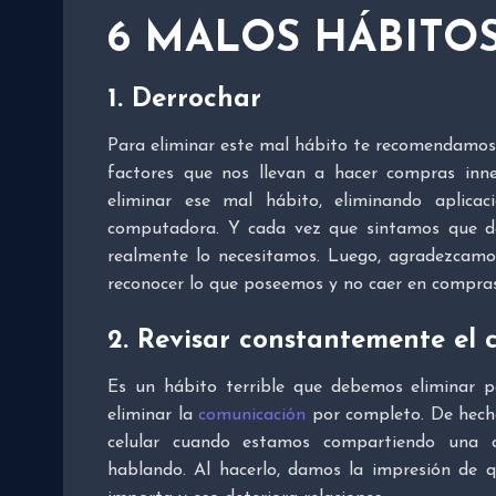
6 MALOS HÁBITO
1. Derrochar
Para eliminar este mal hábito te recomendamo
factores que nos llevan a hacer compras inne
eliminar ese mal hábito, eliminando aplica
computadora. Y cada vez que sintamos que d
realmente lo necesitamos. Luego, agradezcam
reconocer lo que poseemos y no caer en compra
2. Revisar constantemente el c
Es un hábito terrible que debemos eliminar p
eliminar la
comunicación
por completo. De hecho
celular cuando estamos compartiendo una 
hablando. Al hacerlo, damos la impresión de 