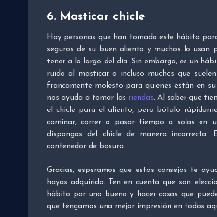
6. Masticar chicle
Hay personas que han tomado este hábito para 
seguros de su buen aliento y muchos lo usan p
tener a lo largo del día. Sin embargo, es un há
ruido al masticar o incluso muchos que suelen
francamente molesto para quienes están en su
nos ayuda a tomar las
riendas
. Al saber que tie
el chicle para el aliento, pero bótalo rápidam
caminar, correr o pasar tiempo a solas en u
dispongas del chicle de manera incorrecta.
contenedor de basura
.
Gracias, esperamos que estos consejos te ayu
hayas adquirido. Ten en cuenta que son elecci
hábito por uno bueno y hacer cosas que puede
que tengamos una mejor impresión en todos aqu