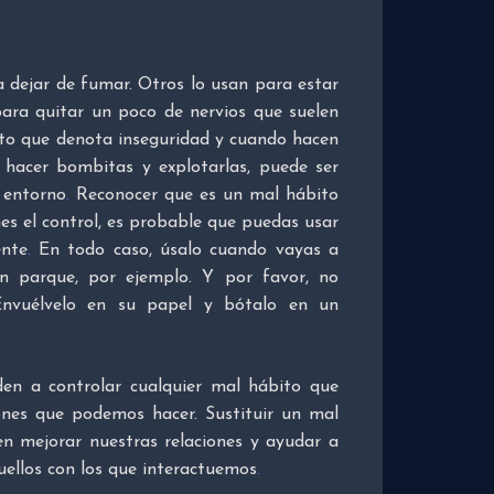
dejar de fumar. Otros lo usan para estar
ara quitar un poco de nervios que suelen
bito que denota inseguridad y cuando hacen
 hacer bombitas y explotarlas, puede ser
 entorno
.
Reconocer que es un mal hábito
nes el control, es probable que puedas usar
ente
.
En todo caso, úsalo cuando vayas a
n parque, por ejemplo. Y por favor, no
 Envuélvelo en su papel y bótalo en un
den a controlar cualquier mal hábito que
ones que podemos hacer. Sustituir un mal
n mejorar nuestras relaciones y ayudar a
ellos con los que interactuemos
.