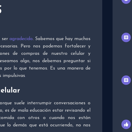
S
s ser
agradecido
. Sabemos que hay muchos
cesarias. Pero nos podemos fortalecer y
ciones de compras de nuestro celular y
eseamos algo, nos debemos preguntar si
os por lo que tenemos. Es una manera de
s impulsivas
.
elular
orque suele interrumpir conversaciones o
, es de mala educación estar revisando el
comida con otros o cuando nos están
que lo demás que está ocurriendo, no nos