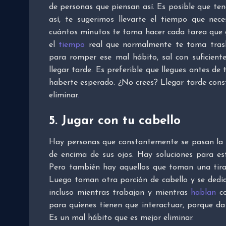
de personas que piensan así. Es posible que teng
así, te sugerimos llevarte el tiempo que nec
cuántos minutos te toma hacer cada tarea que g
el
tiempo
real que normalmente te toma trasla
para romper ese mal hábito, sal con suficien
llegar tarde. Es preferible que llegues antes de
haberte esperado. ¿No crees? Llegar tarde con
eliminar
.
5. Jugar con tu cabello
Hay personas que constantemente se pasan la m
de encima de sus ojos. Hay soluciones para es
Pero también hay aquellos que toman una tira 
Luego toman otra porción de cabello y se dedic
incluso mientras trabajan y mientras
hablan
co
para quienes tienen que interactuar, porque da
Es un mal hábito que es mejor eliminar
.