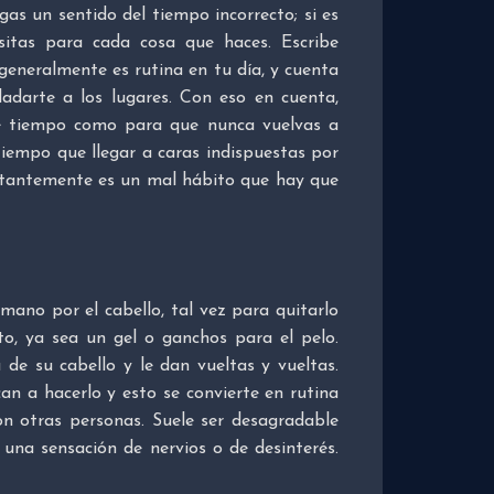
as un sentido del tiempo incorrecto; si es
esitas para cada cosa que haces. Escribe
eneralmente es rutina en tu día, y cuenta
darte a los lugares. Con eso en cuenta,
te tiempo como para que nunca vuelvas a
 tiempo que llegar a caras indispuestas por
stantemente es un mal hábito que hay que
ano por el cabello, tal vez para quitarlo
to, ya sea un gel o ganchos para el pelo.
de su cabello y le dan vueltas y vueltas.
an a hacerlo y esto se convierte en rutina
n otras personas. Suele ser desagradable
 una sensación de nervios o de desinterés.