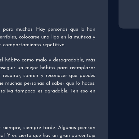
ón para muchos. Hay personas que lo han
rribles, colocarse una liga en la muñeca y
un comportamiento repetitivo.
el hábito como malo y desagradable, más
nseguir un mejor hábito para reemplazar
respirar, sonreír y reconocer que puedes
que muchas personas al saber que lo haces,
 saliva tampoco es agradable. Ten eso en
r siempre, siempre tarde. Algunos piensan
al. Y es cierto que hay un gran porcentaje