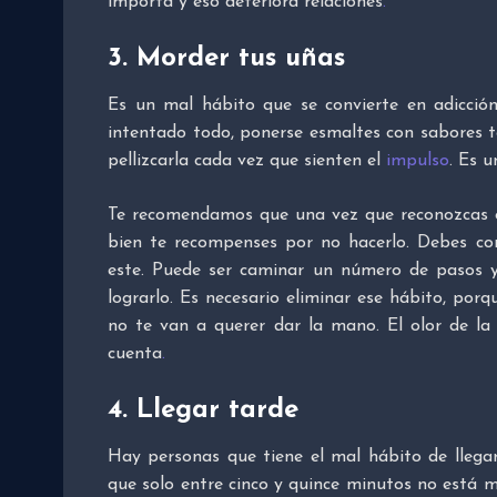
importa y eso deteriora relaciones
.
3. Morder tus uñas
Es un mal hábito que se convierte en adicci
intentado todo, ponerse esmaltes con sabores te
pellizcarla cada vez que sienten el
impulso
. Es 
Te recomendamos que una vez que reconozcas 
bien te recompenses por no hacerlo. Debes co
este. Puede ser caminar un número de pasos y 
lograrlo. Es necesario eliminar ese hábito, por
no te van a querer dar la mano. El olor de la
cuenta
.
4. Llegar tarde
Hay personas que tiene el mal hábito de llega
que solo entre cinco y quince minutos no está m