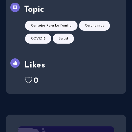
Topic
Consejos Para La Familia
Coronavirus
COVID19
Salud
Likes
0