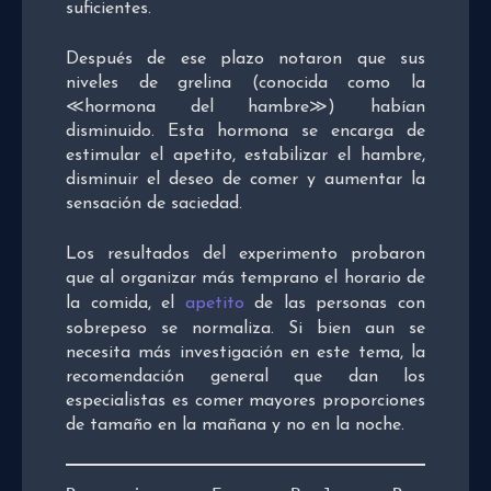
suficientes.
Después de ese plazo notaron que sus
niveles de grelina (conocida como la
≪hormona del hambre≫) habían
disminuido. Esta hormona se encarga de
estimular el apetito, estabilizar el hambre,
disminuir el deseo de comer y aumentar la
sensación de saciedad.
Los resultados del experimento probaron
que al organizar más temprano el horario de
la comida, el
apetito
de las personas con
sobrepeso se normaliza. Si bien aun se
necesita más investigación en este tema, la
recomendación general que dan los
especialistas es comer mayores proporciones
de tamaño en la mañana y no en la noche.