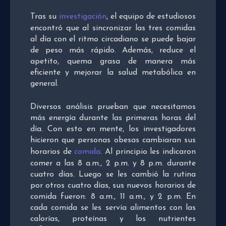
Tras su
investigación
, el equipo de estudiosos
encontró que al sincronizar las tres comidas
al día con el ritmo circadiano se puede bajar
de peso más rápido. Además, reduce el
apetito, quema grasa de manera más
eficiente y mejorar la salud metabólica en
general.
Diversos análisis prueban que necesitamos
más energía durante las primeras horas del
día. Con esto en mente, los investigadores
hicieron que personas obesas cambiaran sus
horarios de
comida
. Al principio les indicaron
comer a las 8 a.m., 2 p.m. y 8 p.m. durante
cuatro días. Luego se les cambió la rutina
por otros cuatro días, sus nuevos horarios de
comida fueron: 8 a.m., 11 a.m., y 2 p.m. En
cada comida se les servía alimentos con las
calorías, proteínas y los nutrientes