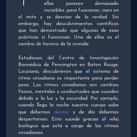
ellas parecen demasiado
increíbles para funcionar, caen en
el mito y se desvían de la verdad. Sin
embargo, hay descubrimientos científicos
que han demostrado que algunas de esas
prácticas sí funcionan. Una de ellas es el
cambio de horario de la comida.
Estudiosos del Centro de Investigación
Biomédica de Pennington en Baton Rouge,
Lousiana, descubrieron que el sistema de
ritmo circadiano es importante para perder
peso. Los ritmos circadianos son cambios
físicos, mentales y conductuales que suceden
debido a la luz y la oscuridad. Por ejemplo,
cuando llega la noche nuestro cuerpo sabe
que debemos
dormir
y de día debemos
despertarnos. Esto sucede gracias al reloj
biológico que está a cargo de los ritmos
circadianos.